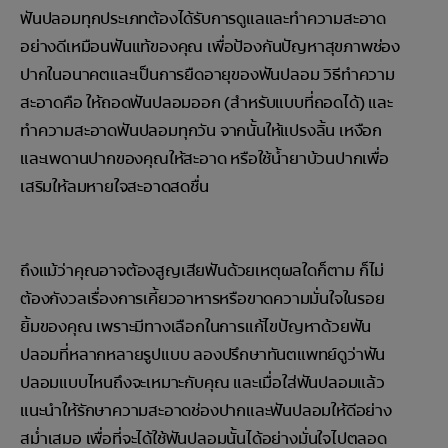
ฟันปลอมทุกประเภทต้องได้รับการดูแลและทำความสะอาด
อย่างดีเหมือนฟันแท้ของคุณ เพื่อป้องกันปัญหาสุขภาพช่อง
ปากในอนาคตและเป็นการยืดอายุของฟันปลอม วิธีทำความ
สะอาดคือ ให้ถอดฟันปลอมออก (สำหรับแบบที่ถอดได้) และ
ทำความสะอาดฟันปลอมทุกวัน จากนั้นให้แปรงลิ้น เหงือก
และเพดานปากของคุณให้สะอาด หรือใช้น้ำยาบ้วนปากเพื่อ
เสริมให้ลมหายใจสะอาดสดชื่น
ถึงแม้ว่าคุณอาจต้องสูญเสียฟันด้วยเหตุผลใดก็ตาม ก็ไม่
ต้องกังวลเรื่องการเคี้ยวอาหารหรือขาดความมั่นใจในรอย
ยิ้มของคุณ เพราะมีทางเลือกในการแก้ไขปัญหาด้วยฟัน
ปลอมที่หลากหลายรูปแบบ ลองปรึกษาทันตแพทย์ดูว่าฟัน
ปลอมแบบไหนถึงจะเหมาะกับคุณ และเมื่อใส่ฟันปลอมแล้ว
แนะนำให้รักษาความสะอาดช่องปากและฟันปลอมให้ดีอย่าง
สม่ำเสมอ เพื่อที่จะได้ใช้ฟันปลอมนั้นได้อย่างมั่นใจไปตลอด