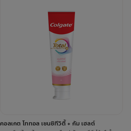
คอลเกต โททอล เซนซิทีวิตี้ + กัม เฮลต์