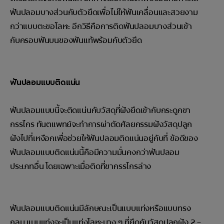
ฟันปลอมบางส่วนกับตัวยึดเพื่อไม่ให้ฟันเคลื่อนและสวยงาม
กว่าแบบตะขอโลหะ อีกวิธีคือการติดฟันปลอมบางส่วนเข้า
กับครอบฟันบนของฟันแท้พร้อมกับตัวยึด
ฟันปลอมแบบติดแน่น
ฟันปลอมแบบนี้จะติดแน่นกับวัสดุที่ฝังยึดเข้ากับกระดูกขา
กรรไกร ทันตแพทย์จะทำการผ่าตัดศัลยกรรมฝังวัสดุปลูก
ฝังไปที่เหงือกเพื่อช่วยให้ฟันปลอมติดแน่นอยู่กับที่ ข้อดีของ
ฟันปลอมแบบติดแน่นนี้คือมีความมั่นคงกว่าฟันปลอม
ประเภทอื่น โดยเฉพาะเมื่อติดที่ขากรรไกรล่าง
ฟันปลอมแบบติดแน่นมีลักษณะเป็นแบบแท่งหรือแบบทรง
กลม แบบแท่งจะเป็นแท่งโลหะบาง ๆ ที่ยึดกับวัสดุปลูกฝัง 2 –