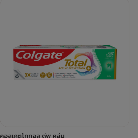
คอลเกตโททอล ดีพ คลีน