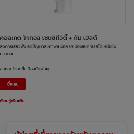
คอลเกต โททอล เซนซิทีวิตี้ + กัม เฮลต์
ลดการเสียวฟัน ลดปัญหาสุขภาพเหงือก ปกป้องแบคทีเรียได้เหนือชั้น
ยาวนาน
ลมหายใจสดชื่น ป้องกันฟันผุ
ซื้อเลย
เรียนรู้เพิ่มเติม