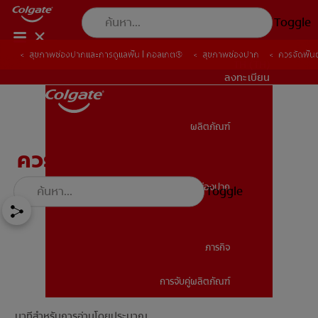
Toggle
สุขภาพช่องปากและการดูแลฟัน | คอลเกต®
สุขภาพช่องปาก
ควรจัดฟันต
TH (TH)
ลงทะเบียน
ผลิตภัณฑ์
ผลิตภัณฑ์
ควรจัดฟันตอนอายุเท่าไหร่?
สุขภาพช่องปาก
Toggle
สุขภาพช่องปาก
ภารกิจ
การจับคู่ผลิตภัณฑ์
ภารกิจ
นาทีสำหรับการอ่านโดยประมาณ