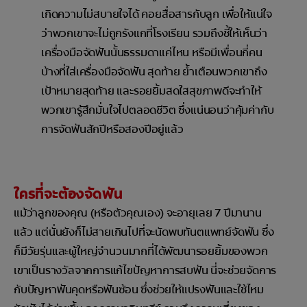
เกิดความไม่สบายใจได้ คอยสื่อสารกับลูก เพื่อให้แน่ใจ
ว่าพวกเขาจะไม่ถูกรังแกที่โรงเรียน รวมถึงชี้ให้เห็นว่า
เครื่องมือจัดฟันนั้นธรรมดาแค่ไหน หรือมีเพื่อนกี่คน
บ้างที่ใส่เครื่องมือจัดฟัน สุดท้าย ย้ำเตือนพวกเขาถึง
เป้าหมายสุดท้าย และรอยยิ้มสดใสสุขภาพดีจะทำให้
พวกเขารู้สึกมั่นใจไปตลอดชีวิต ซึ่งแน่นอนว่าคุ้มค่ากับ
การจัดฟันสักปีหรือสองปีอยู่แล้ว
ใครที่จะต้องจัดฟัน
แม้ว่าลูกของคุณ (หรือตัวคุณเอง) จะอายุเลย 7 ปีมานาน
แล้ว แต่นั่นยังก็ไม่สายเกินไปที่จะนัดพบทันตแพทย์จัดฟัน ซึ่ง
ก็มีวัยรุ่นและผู้ใหญ่จำนวนมากที่ได้พัฒนารอยยิ้มของพวก
เขาเป็นรางวัลจากการแก้ไขปัญหาการสบฟัน นี่จะช่วยจัดการ
กับปัญหาฟันคุดหรือฟันซ้อน ซึ่งช่วยให้แปรงฟันและใช้ไหม