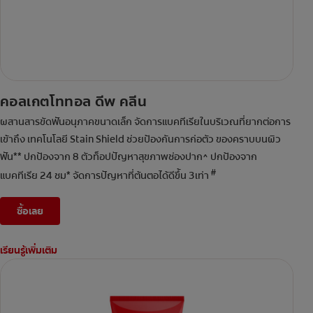
คอลเกตโททอล ดีพ คลีน
ผสานสารขัดฟันอนุภาคขนาดเล็ก จัดการแบคทีเรียในบริเวณที่ยากต่อการ
เข้าถึง เทคโนโลยี Stain Shield ช่วยป้องกันการก่อตัว ของคราบบนผิว
ฟัน** ปกป้องจาก 8 ตัวท็อปปัญหาสุขภาพช่องปาก^ ปกป้องจาก
#
แบคทีเรีย 24 ชม* จัดการปัญหาที่ต้นตอได้ดีขึ้น 3เท่า
ซื้อเลย
เรียนรู้เพิ่มเติม