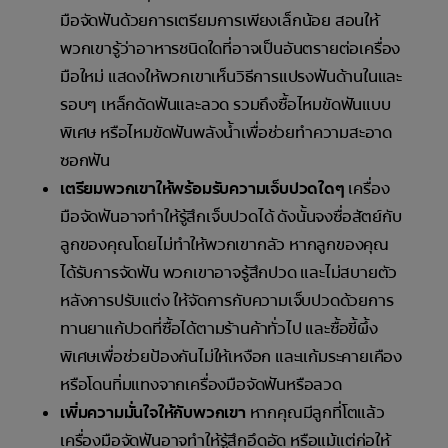
มือจัดฟันด้วยการเตรียมการเพียงเล็กน้อย สอนให้
พวกเขารู้ว่าอาหารชนิดใดที่อาจเป็นอันตรายต่อเครื่อง
มือใหม่ แสดงให้พวกเขาเห็นวิธีการแปรงฟันด้านในและ
รอบๆ เหล็กดัดฟันและลวด รวมถึงซื้อไหมขัดฟันแบบ
พิเศษ หรือไหมขัดฟันพลังน้ำเพื่อช่วยทำความสะอาด
ซอกฟัน
เตรียมพวกเขาให้พร้อมรับความเจ็บปวดใดๆ
เครื่อง
มือจัดฟันอาจทำให้รู้สึกเจ็บปวดได้ ดังนั้นจงซื่อสัตย์กับ
ลูกของคุณโดยไม่ทำให้พวกเขากลัว หากลูกของคุณ
ได้รับการจัดฟัน พวกเขาอาจรู้สึกปวด และไม่สบายตัว
หลังการปรับแต่ง ให้จัดการกับความเจ็บปวดด้วยการ
ทานยาแก้ปวดที่ซื้อได้ตามร้านค้าทั่วไป และซื้อขี้ผึ้ง
พิเศษเพื่อช่วยป้องกันไม่ให้เหงือก และแก้มระคายเคือง
หรือโดนทิ่มแทงจากเครื่องมือจัดฟันหรือลวด
เพิ่มความมั่นใจให้กับพวกเขา
หากคุณมีลูกที่โตแล้ว
เครื่องมือจัดฟันอาจทำให้รู้สึกอึดอัด หรือแม้แต่ก่อให้