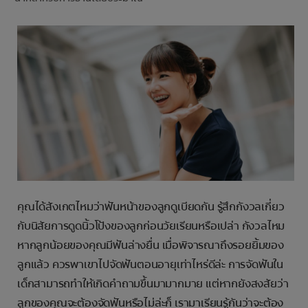
การจับคู่ผลิตภัณฑ์
TH (TH)
ลงทะเบียน
คุณได้สังเกตไหมว่าฟันหน้าของลูกดูเบียดกัน รู้สึกกังวลเกี่ยว
กับนิสัยการดูดนิ้วโป้งของลูกก่อนวัยเรียนหรือเปล่า กังวลไหม
หากลูกน้อยของคุณมีฟันล่างยื่น เมื่อพิจารณาถึงรอยยิ้มของ
ลูกแล้ว ควรพาเขาไปจัดฟันตอนอายุเท่าไหร่ดีล่ะ การจัดฟันใน
เด็กสามารถทำให้เกิดคำถามขึ้นมามากมาย แต่หากยังสงสัยว่า
ลูกของคุณจะต้องจัดฟันหรือไม่ล่ะก็ เรามาเรียนรู้กันว่าจะต้อง