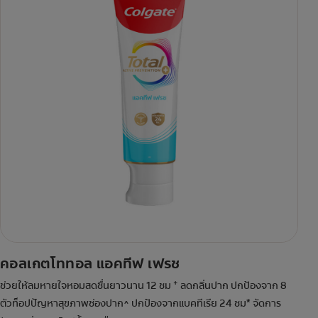
คอลเกตโททอล แอคทีฟ เฟรช
+
ช่วยให้ลมหายใจหอมสดชื่นยาวนาน 12 ชม
ลดกลิ่นปาก ปกป้องจาก 8
ตัวท็อปปัญหาสุขภาพช่องปาก^ ปกป้องจากแบคทีเรีย 24 ชม* จัดการ