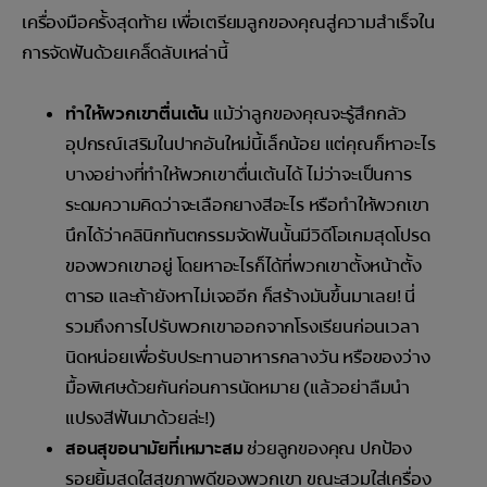
เครื่องมือครั้งสุดท้าย เพื่อเตรียมลูกของคุณสู่ความสำเร็จใน
การจัดฟันด้วยเคล็ดลับเหล่านี้
ทำให้พวกเขาตื่นเต้น
แม้ว่าลูกของคุณจะรู้สึกกลัว
อุปกรณ์เสริมในปากอันใหม่นี้เล็กน้อย แต่คุณก็หาอะไร
บางอย่างที่ทำให้พวกเขาตื่นเต้นได้ ไม่ว่าจะเป็นการ
ระดมความคิดว่าจะเลือกยางสีอะไร หรือทำให้พวกเขา
นึกได้ว่าคลินิกทันตกรรมจัดฟันนั้นมีวิดีโอเกมสุดโปรด
ของพวกเขาอยู่ โดยหาอะไรก็ได้ที่พวกเขาตั้งหน้าตั้ง
ตารอ และถ้ายังหาไม่เจออีก ก็สร้างมันขึ้นมาเลย! นี่
รวมถึงการไปรับพวกเขาออกจากโรงเรียนก่อนเวลา
นิดหน่อยเพื่อรับประทานอาหารกลางวัน หรือของว่าง
มื้อพิเศษด้วยกันก่อนการนัดหมาย (แล้วอย่าลืมนำ
แปรงสีฟันมาด้วยล่ะ!)
สอนสุขอนามัยที่เหมาะสม
ช่วยลูกของคุณ ปกป้อง
รอยยิ้มสดใสสุขภาพดีของพวกเขา ขณะสวมใส่เครื่อง