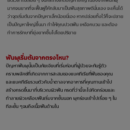
ยื่ดเวลาไปเรื่อย ๆ จนกระทั่งเกิดปัญหาใหญ่ เนื่องจากฟันที่ผุ
มากจนยากที่จะฟื้นฟูให้กลับมาเป็นฟันสุขภาพดีนั่นเอง จะเห็นได้
ว่าจุดเริ่มต้นจากปัญหาเล็กน้อยนี่เอง หากปล่อยทิ้งไว้ก็จะปลาย
เป็นปัญหาใหญ่ขึ้นมา ทำให้คุณปวดฟัน เหงือกบวม และต้อง
ทำการรักษาที่ยุ่งยากขึ้นไปโดยปริยาย
ฟันผุเริ่มต้นจากตรงไหน?
ปัญหาฟันผุนั้นเป็นภัยเงียบที่เริ่มก่อนที่ผู้ป่วยจะทันรู้ตัว
คราบพลัคซ์ที่เกิดจากการสะสมของแบคทีเรียที่ฟันของคุณ
และแบคทีเรียรวมตัวกับน้ำตาลจากอาหารที่คุณทานเข้าไป
สร้างกรดขึ้นมาที่บริเวณผิวฟัน กรดที่ว่านี้จะไปกัดกร่อนและ
ทำลายผิวเคลือบฟันเริ่มจากชั้นนอก ผุกร่อนเข้าไปเรื่อย ๆ ใน
ทีละชั้น ๆจนถึงเนื้อฟันด้านใน