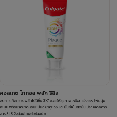
คอลเกต โททอล พลัค รีลีส
ลดการเกิดคราบพลัคได้ดีขึ้น 3X* ช่วยให้สุขภาพเหงือกแข็งแรง โฟมนุ่ม
ละมุน พร้อมรสชาติหอมหมื่นลี้ ชาอู่หลง และมิ้นท์เย็นสดชื่น ปราศจากสาร
สาร SLS จึงอ่อนโยนต่อช่องปาก