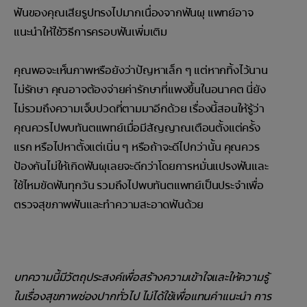
ฟันของคุณเสียรูปทรงไปมากเนื่องจากฟันผุ แพทย์อาจ
แนะนำให้ใช้วิธีการครอบฟันเพิ่มเติม
คุณพอจะเห็นภาพหรือยังว่าปัญหาเล็ก ๆ แต่หากทิ้งไว้นาน
ไม่รักษา คุณอาจต้องจ่ายค่ารักษาที่แพงขึ้นในอนาคต นี่ยัง
ไม่รวมถึงความเจ็บปวดที่ตามมาอีกด้วย เรื่องนี้สอนให้รู้ว่า
คุณควรไปพบทันตแพทย์เมื่อมีสัญญาณเตือนตั้งแต่ครั้ง
แรก หรือไปหาตั้งแต่เนิ่น ๆ หรือถ้าจะดีไปกว่านั้น คุณควร
ป้องกันไม่ให้เกิดฟันผุเลยจะดีกว่าโดยการหมั่นแปรงฟันและ
ใช้ไหมขัดฟันทุกวัน รวมถึงไปพบทันตแพทย์เป็นประจำเพื่อ
ตรวจสุขภาพฟันและทำความสะอาดฟันด้วย
บทความนี้มีวัตถุประสงค์เพื่อสร้างความเข้าใจและให้ความรู้
ในเรื่องสุขภาพช่องปากทั่วไป ไม่ได้ใช้เพื่อแทนคำแนะนำ การ