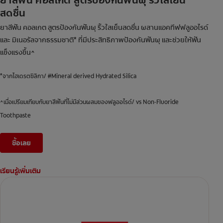
ยาสีฟัน คอลเกต สูตรป้องกันฟันผุ ริ้วใสเย็น
สดชื่น
ยาสีฟัน คอลเกต สูตรป้องกันฟันผุ ริ้วใสเย็นสดชื่น ผสานแอคทีฟฟลูออไรด์
และ มิเนอรัลจากธรรมชาติ* ที่มีประสิทธิภาพป้องกันฟันผุ และช่วยให้ฟัน
แข็งแรงขึ้น^
*จากไฮเดรตซิลิกา/ #Mineral derived Hydrated Silica
^เมื่อเปรียมเทียบกับยาสีฟันที่ไม่มีส่วนผสมของฟลูออไรด์/ vs Non-Fluoride
Toothpaste
ซื้อเลย
เรียนรู้เพิ่มเติม