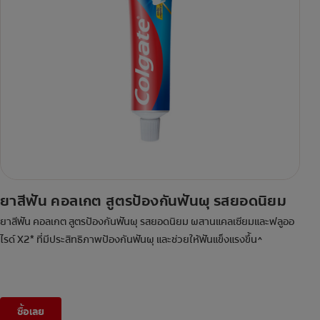
ยาสีฟัน คอลเกต สูตรป้องกันฟันผุ รสยอดนิยม
ยาสีฟัน คอลเกต สูตรป้องกันฟันผุ รสยอดนิยม ผสานแคลเซียมและฟลูออ
ไรด์ X2* ที่มีประสิทธิภาพป้องกันฟันผุ และช่วยให้ฟันแข็งแรงขึ้น^
ซื้อเลย