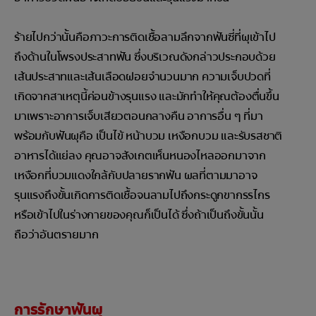
ร้ายไปกว่านั้นคือภาวะการติดเชื้อลามลึกจากฟันซี่ที่ผุเข้าไป
ถึงด้านในโพรงประสาทฟัน ซึ่งบริเวณดังกล่าวประกอบด้วย
เส้นประสาทและเส้นเลือดฝอยจำนวนมาก ความเจ็บปวดที่
เกิดจากสาเหตุนี้ค่อนข้างรุนแรง และมักทำให้คุณต้องตื่นขึ้น
มาเพราะอาการเจ็บเสียวตอนกลางคืน อาการอื่น ๆ ที่มา
พร้อมกับฟันผุคือ เป็นไข้ หน้าบวม เหงือกบวม และรับรสชาติ
อาหารได้แย่ลง คุณอาจสังเกตเห็นหนองไหลออกมาจาก
เหงือกที่บวมแดงใกล้กับปลายรากฟัน ผลที่ตามมาอาจ
รุนแรงถึงขั้นเกิดการติดเชื้อจนลามไปถึงกระดูกขากรรไกร
หรือเข้าไปในร่างกายของคุณก็เป็นได้ ซึ่งถ้าเป็นถึงขั้นนั้น
ถือว่าอันตรายมาก
การรักษาฟันผุ