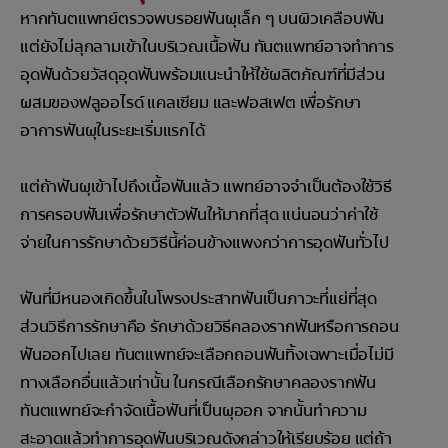
หากทันตแพทย์ตรวจพบรอยฟันผุเล็ก ๆ บนผิวเคลือบฟัน
แต่ยังไม่ลุกลามเข้าในบริเวณเนื้อฟัน ทันตแพทย์อาจทำการ
อุดฟันด้วยวัสดุอุดฟันพร้อมแนะนำให้ใช้ผลิตภัณฑ์ที่มีส่วน
ผสมของฟลูออไรด์ แคลเซียม และฟอสเฟต เพื่อรักษา
อาการฟันผุในระยะเริ่มแรกได้
แต่ถ้าฟันผุเข้าไปถึงเนื้อฟันแล้ว แพทย์อาจจำเป็นต้องใช้วิธี
การครอบฟันเพื่อรักษาตัวฟันให้มากที่สุด แน่นอนว่าค่าใช้
จ่ายในการรักษาด้วยวิธีนี้ค่อนข้างแพงกว่าการอุดฟันทั่วไป
ฟันที่มีหนองเกิดขึ้นในโพรงประสาทฟันเป็นภาวะที่แย่ที่สุด
ส่วนวิธีการรักษาคือ รักษาด้วยวิธีคลองรากฟันหรือการถอน
ฟันออกไปเลย ทันตแพทย์จะเลือกถอนฟันทิ้งเฉพาะเมื่อไม่มี
ทางเลือกอื่นแล้วเท่านั้น ในกรณีเลือกรักษาคลองรากฟัน
ทันตแพทย์จะกำจัดเนื้อฟันที่เป็นผุออก จากนั้นทำความ
สะอาดแล้วทำการอุดฟันบริเวณดังกล่าวให้เรียบร้อย แต่ถ้า