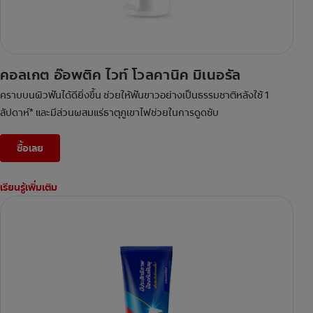
คอลเกต อ๊อพติค ไวท์ โวลคานิค มิเนอรัล
คราบบนผิวฟันได้ดียิ่งขึ้น ช่วยให้ฟันขาวอย่างเป็นธรรมชาติหลังใช้ 1
สัปดาห์* และมีส่วนผสมแร่ธาตุภูเขาไฟช่วยในการดูดซับ
ซื้อเลย
เรียนรู้เพิ่มเติม