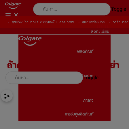
Toggle
สุขภาพช่องปากและการดูแลฟัน | คอลเกต®
สุขภาพช่องปาก
วิธีรักษา
TH (TH)
ลงทะเบียน
ผลิตภัณฑ์
ผลิตภัณฑ์
ถ้าคุณต้องการรักษาฟันผุ อย่า
รอช้า
สุขภาพช่องปาก
Toggle
สุขภาพช่องปาก
ภารกิจ
การจับคู่ผลิตภัณฑ์
ภารกิจ