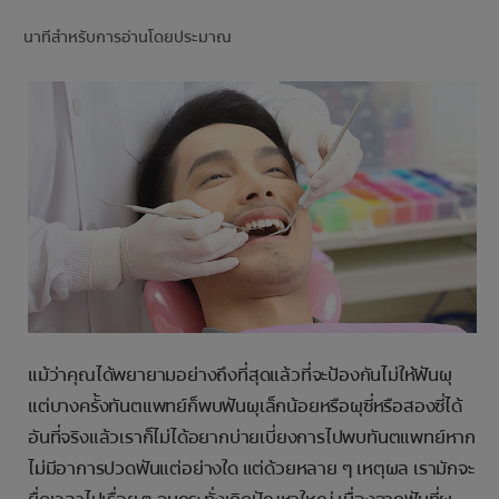
การจับคู่ผลิตภัณฑ์
นาทีสำหรับการอ่านโดยประมาณ
TH (TH)
ลงทะเบียน
แม้ว่าคุณได้พยายามอย่างถึงที่สุดแล้วที่จะป้องกันไม่ให้ฟันผุ
แต่บางครั้งทันตแพทย์ก็พบฟันผุเล็กน้อยหรือผุซี่หรือสองซี่ได้
อันที่จริงแล้วเราก็ไม่ได้อยากบ่ายเบี่ยงการไปพบทันตแพทย์หาก
ไม่มีอาการปวดฟันแต่อย่างใด แต่ด้วยหลาย ๆ เหตุผล เรามักจะ