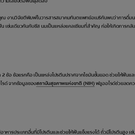
ึงความเสี่ยงต่อฟันผุลดลง
องคุณ งานวิจัยตีพิมพ์ในวารสารสมาคมทันตแพทย์อเมริกันพบว่าการดื่มน
เช่นเดียวกันกับชีส นมเป็นแหล่งแคลเซียมที่สำคัญ ก่อให้เกิดการกลับ
 ข้อ ข้อแรกคือ เป็นแหล่งโปรตีนปราศจากไขมันชั้นยอด ช่วยให้ฟันแล
รด์ จากข้อมูลของ
สถาบันสุขภาพแห่งชาติ (NIH)
ฟลูออไรด์ช่วยลดความ
าหารประเภทอื่นที่มีโปรตีนและช่วยให้ฟันแข็งแรงได้ ถั่วมีโปรตีนสูง เช่