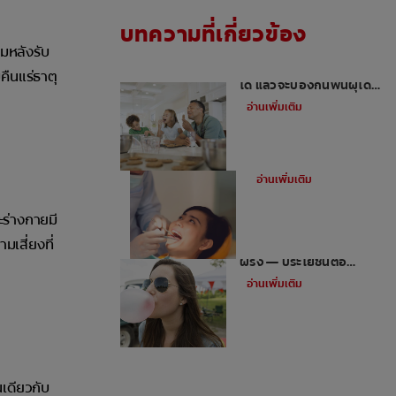
บทความที่เกี่ยวข้อง
มหลังรับ
หากคุณขาดของหวานไม่
คืนแร่ธาตุ
ได้ แล้วจะป้องกันฟันผุได้
อย่างไร
อ่านเพิ่มเติม
แมงกินฟันมีจริงหรือไม่
อ่านเพิ่มเติม
ะร่างกายมี
เสี่ยงที่
น้ำลายและการเคี้ยวหมาก
ฝรั่ง — ประโยชน์ต่อ
สุขภาพปาก
อ่านเพิ่มเติม
นเดียวกับ