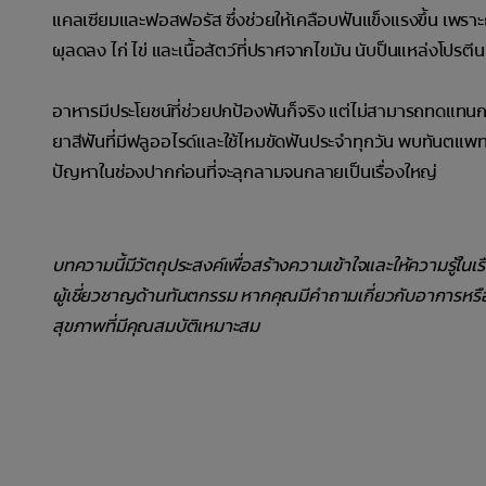
แคลเซียมและฟอสฟอรัส ซึ่งช่วยให้เคลือบฟันแข็งแรงขึ้น เพราะถ
ผุลดลง ไก่ ไข่ และเนื้อสัตว์ที่ปราศจากไขมัน นับป็นแหล่งโปรตีนท
อาหารมีประโยชน์ที่ช่วยปกป้องฟันก็จริง แต่ไม่สามารถทดแทน
ยาสีฟันที่มีฟลูออไรด์และใช้ไหมขัดฟันประจำทุกวัน พบทันตแ
ปัญหาในช่องปากก่อนที่จะลุกลามจนกลายเป็นเรื่องใหญ่
บทความนี้มีวัตถุประสงค์เพื่อสร้างความเข้าใจและให้ความรู้ในเ
ผู้เชี่ยวชาญด้านทันตกรรม หากคุณมีคำถามเกี่ยวกับอาการหร
สุขภาพที่มีคุณสมบัติเหมาะสม