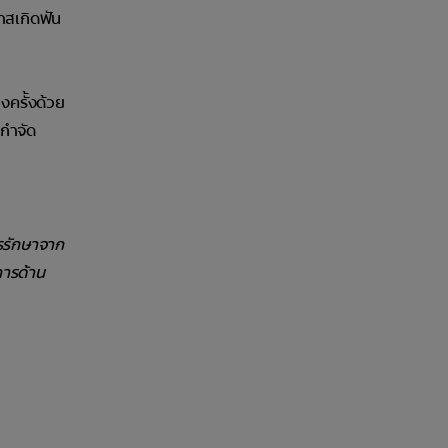
าสเกิดฟัน
งครั้งด้วย
กำจัด
ารรักษาจาก
การด้าน