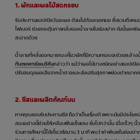
1. ผักและผลไม้สดกรอบ
รับประทานแอปเปิลวันละผล ดีจนไม่ต้องเจอหมอ ซึ่งรวมถึงหม
ไฟเบอร์ ช่วยกระตุ้นการหลั่งของน้ำลายในช่องปาก ดังนั้นแคร์ร
สะอาดด้วย
น้ำลายที่หลั่งออกมาขณะเคี้ยวผักที่มีความกรอบจะช่วยชะล้า
ทันตแพทย์อเมริกัน
กล่าวว่า แม้ว่าผลไม้บางชนิดอย่างแอปเปิ
ปรับสมดุลผลเสียจากน้ำตาลและส่งเสริมสุขภาพช่องปากมากก
2. ชีสและผลิตภัณฑ์นม
หากคุณชอบรับประทานชีส ถือว่าเป็นเรื่องดี เพราะมันมีประโยชน
สองอย่างนี้ช่วยให้เคลือบฟันแข็งแรง ยิ่งไปกว่านั้น เมื่อเร็วๆ 
ร่วมการศึกษานี้ได้เคี้ยวชีสนาน 3 นาที พบว่าค่าพีเอชในช่องปาก