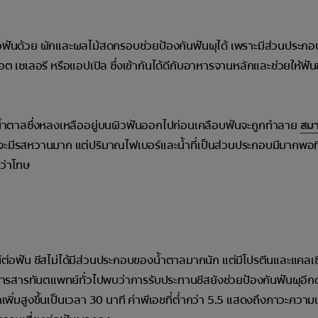
อฟันด้วย ผักและผลไม้สดกรอบช่วยป้องกันฟันผุได้ เพราะมีส่วนประก
อต เซเลอรี หรือแอปเปิล ซึ่งเข้ากันได้ดีกับอาหารจานหลักและช่วยให้ฟ
งน้ำตาลซึ่งหลงเหลืออยู่บนผิวฟันออกไปก่อนเคลือบฟันจะถูกทำลาย
สม
ลจะมีรสหวานมาก แต่ปริมาณไฟเบอร์และน้ำที่เป็นส่วนประกอบมีมากพอที
ว่าโทษ
์ต่อฟัน ชีสไม่ได้มีส่วนประกอบของน้ำตาลมากนัก แต่มีโปรตีนและแคลเซีย
นี้วารสารทันตแพทย์ทั่วไปพบว่าการรับประทานชีสยังช่วยป้องกันฟันผุอีกด้
เพิ่มสูงขึ้นเป็นเวลา 30 นาที ค่าพีเอชที่ต่ำกว่า 5.5 แสดงถึงภาวะความเ