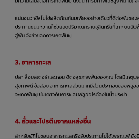
มีความเสี่ยงต่อการเกิดฟันผุ ดังนั้น การมีค่าพีเอชสูง หมายถ
แน่นอนว่าชีสไม่ใช่ผลิตภัณฑ์นมเพียงอย่างเดียวที่ดีต่อฟันข
ประทานขนมหวานก็ช่วยลดปริมาณคราบจุลินทรีย์ที่เกาะบนผิวฟัน 
สู่ฟัน จึงช่วยลดการเกิดฟันผุ
3. อาหารทะเล
ปลา ล็อบสเตอร์ และหอย ดีต่อสุขภาพฟันของคุณ โดยมีเหตุผล 2
สุขภาพดี ข้อสอง อาหารทะเลส่วนมากมีส่วนประกอบของฟลูออไ
จะเกิดฟันผุเช่นเดียวกับการผสมฟลูออไรด์ลงในน้ำประปา
4. ถั่วและโปรตีนจากแหล่งอื่น
สำหรับผู้ที่ไม่ชอบอาหารทะเลหรือรับประทานไม่ได้เพราะแพ้ ยังมีอ