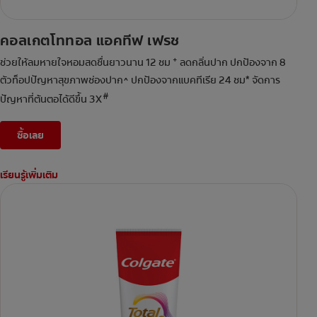
คอลเกตโททอล แอคทีฟ เฟรช
+
ช่วยให้ลมหายใจหอมสดชื่นยาวนาน 12 ชม
ลดกลิ่นปาก ปกป้องจาก 8
ตัวท็อปปัญหาสุขภาพช่องปาก^ ปกป้องจากแบคทีเรีย 24 ชม* จัดการ
#
ปัญหาที่ต้นตอได้ดีขึ้น 3X
ซื้อเลย
เรียนรู้เพิ่มเติม