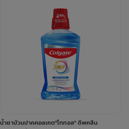
น้ำยาบ้วนปากคอลเกต
โททอล
ดีพคลีน
®
®