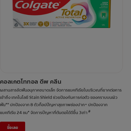
คอลเกตโททอล ดีพ คลีน
ผสานสารขัดฟันอนุภาคขนาดเล็ก จัดการแบคทีเรียในบริเวณที่ยากต่อการ
เข้าถึง เทคโนโลยี Stain Shield ช่วยป้องกันการก่อตัว ของคราบบนผิว
ฟัน** ปกป้องจาก 8 ตัวท็อปปัญหาสุขภาพช่องปาก^ ปกป้องจาก
#
แบคทีเรีย 24 ชม* จัดการปัญหาที่ต้นตอได้ดีขึ้น 3เท่า
ซื้อเลย