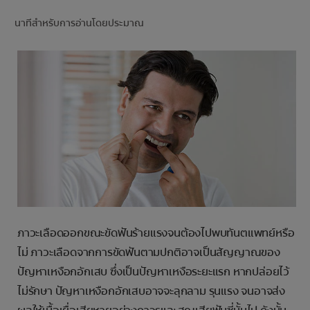
การจับคู่ผลิตภัณฑ์
นาทีสำหรับการอ่านโดยประมาณ
TH (TH)
ลงทะเบียน
ภาวะเลือดออกขณะขัดฟันร้ายแรงจนต้องไปพบทันตแพทย์หรือ
ไม่ ภาวะเลือดจากการขัดฟันตามปกติอาจเป็นสัญญาณของ
ปัญหาเหงือกอักเสบ ซึ่งเป็นปัญหาเหงือระยะแรก หากปล่อยไว้
ไม่รักษา ปัญหาเหงือกอักเสบอาจจะลุกลาม รุนแรง จนอาจส่ง