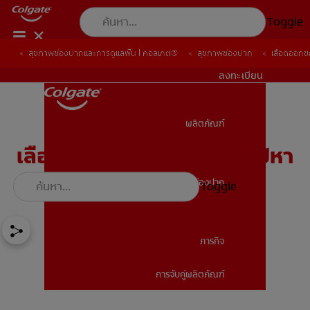
Toggle
สุขภาพช่องปากและการดูแลฟัน | คอลเกต®
สุขภาพช่องปาก
เลือดออกข
TH (TH)
ลงทะเบียน
ผลิตภัณฑ์
ผลิตภัณฑ์
เลือดออกขณะขัดฟัน: ควรไปหา
หมอฟันหรือไม่
สุขภาพช่องปาก
Toggle
สุขภาพช่องปาก
ภารกิจ
การจับคู่ผลิตภัณฑ์
ภารกิจ