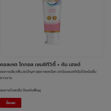
คอลเกต โททอล เซนซิทีวิตี้ + กัม เฮลต์
ลดการเสียวฟัน ลดปัญหาสุขภาพเหงือก ปกป้องแบคทีเรียได้เหนือชั้น
ยาวนาน
ลมหายใจสดชื่น ป้องกันฟันผุ
ซื้อเลย