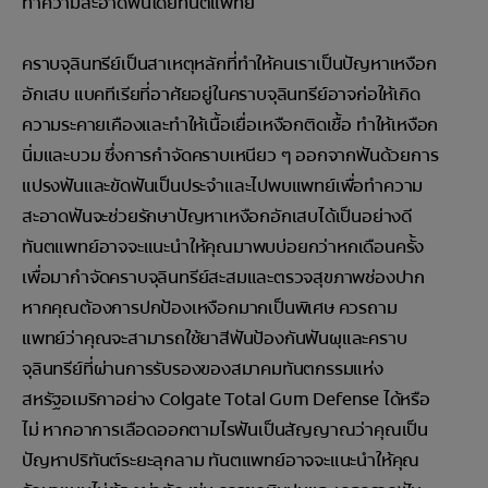
ทำความสะอาดฟันโดยทันตแพทย์
คราบจุลินทรีย์เป็นสาเหตุหลักที่ทำให้คนเราเป็นปัญหาเหงือก
อักเสบ แบคทีเรียที่อาศัยอยู่ในคราบจุลินทรีย์อาจก่อให้เกิด
ความระคายเคืองและทำให้เนื้อเยื่อเหงือกติดเชื้อ ทำให้เหงือก
นิ่มและบวม ซึ่งการกำจัดคราบเหนียว ๆ ออกจากฟันด้วยการ
แปรงฟันและขัดฟันเป็นประจำและไปพบแพทย์เพื่อทำความ
สะอาดฟันจะช่วยรักษาปัญหาเหงือกอักเสบได้เป็นอย่างดี
ทันตแพทย์อาจจะแนะนำให้คุณมาพบบ่อยกว่าหกเดือนครั้ง
เพื่อมากำจัดคราบจุลินทรีย์สะสมและตรวจสุขภาพช่องปาก
หากคุณต้องการปกป้องเหงือกมากเป็นพิเศษ ควรถาม
แพทย์ว่าคุณจะสามารถใช้ยาสีฟันป้องกันฟันผุและคราบ
จุลินทรีย์ที่ผ่านการรับรองของสมาคมทันตกรรมแห่ง
สหรัฐอเมริกาอย่าง Colgate Total Gum Defense ได้หรือ
ไม่ หากอาการเลือดออกตามไรฟันเป็นสัญญาณว่าคุณเป็น
ปัญหาปริทันต์ระยะลุกลาม ทันตแพทย์อาจจะแนะนำให้คุณ