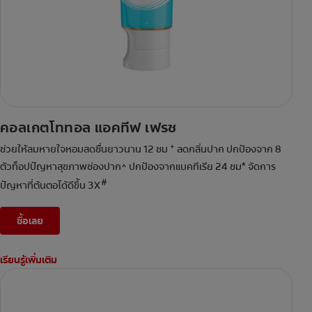
คอลเกตโททอล แอคทีฟ เฟรช
+
ช่วยให้ลมหายใจหอมสดชื่นยาวนาน 12 ชม
ลดกลิ่นปาก ปกป้องจาก 8
ตัวท็อปปัญหาสุขภาพช่องปาก^ ปกป้องจากแบคทีเรีย 24 ชม* จัดการ
#
ปัญหาที่ต้นตอได้ดีขึ้น 3X
ซื้อเลย
เรียนรู้เพิ่มเติม