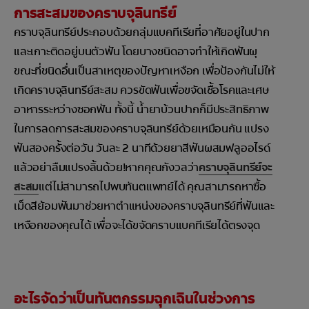
การสะสมของคราบจุลินทรีย์
คราบจุลินทรีย์ประกอบด้วยกลุ่มแบคทีเรียที่อาศัยอยู่ในปาก
และเกาะติดอยู่บนตัวฟัน โดยบางชนิดอาจทำให้เกิดฟันผุ
ขณะที่ชนิดอื่นเป็นสาเหตุของปัญหาเหงือก เพื่อป้องกันไม่ให้
เกิดคราบจุลินทรีย์สะสม ควรขัดฟันเพื่อขจัดเชื้อโรคและเศษ
อาหารระหว่างซอกฟัน ทั้งนี้ น้ำยาบ้วนปากก็มีประสิทธิภาพ
ในการลดการสะสมของคราบจุลินทรีย์ด้วยเหมือนกัน แปรง
ฟันสองครั้งต่อวัน วันละ 2 นาทีด้วยยาสีฟันผสมฟลูออไรด์
แล้วอย่าลืมแปรงลิ้นด้วย!หากคุณกังวลว่า
คราบจุลินทรีย์จะ
สะสม
แต่ไม่สามารถไปพบทันตแพทย์ได้ คุณสามารถหาซื้อ
เม็ดสีย้อมฟันมาช่วยหาตำแหน่งของคราบจุลินทรีย์ที่ฟันและ
เหงือกของคุณได้ เพื่อจะได้ขจัดคราบแบคทีเรียได้ตรงจุด
อะไรจัดว่าเป็นทันตกรรมฉุกเฉินในช่วงการ