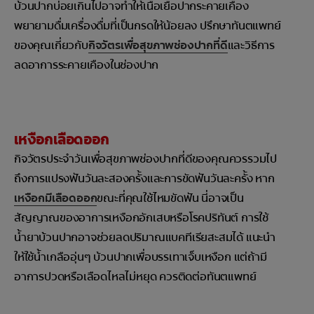
บ้วนปากบ่อยเกินไปอาจทำให้เนื้อเยื่อปากระคายเคือง
พยายามดื่มเครื่องดื่มที่เป็นกรดให้น้อยลง ปรึกษาทันตแพทย์
ของคุณเกี่ยวกับ
กิจวัตรเพื่อสุขภาพช่องปากที่ดี
และวิธีการ
ลดอาการระคายเคืองในช่องปาก
เหงือกเลือดออก
กิจวัตรประจำวันเพื่อสุขภาพช่องปากที่ดีของคุณควรรวมไป
ถึงการแปรงฟันวันละสองครั้งและการขัดฟันวันละครั้ง หาก
เหงือกมีเลือดออก
ขณะที่คุณใช้ไหมขัดฟัน นี่อาจเป็น
สัญญาณของอาการเหงือกอักเสบหรือโรคปริทันต์ การใช้
น้ำยาบ้วนปากอาจช่วยลดปริมาณแบคทีเรียสะสมได้ แนะนำ
ให้ใช้น้ำเกลืออุ่นๆ บ้วนปากเพื่อบรรเทาเจ็บเหงือก แต่ถ้ามี
อาการปวดหรือเลือดไหลไม่หยุด ควรติดต่อทันตแพทย์