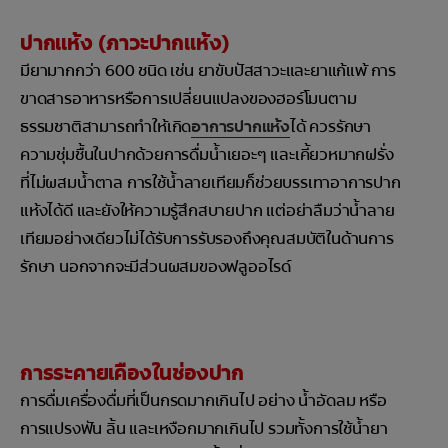
ปากแห้ง (ภาวะปากแห้ง)
มียามากกว่า 600 ชนิด เช่น ยาขับปัสสาวะและยาแก้แพ้ การ
ขาดสารอาหารหรือการเปลี่ยนแปลงของฮอร์โมนตาม
ธรรมชาติสามารถทำให้เกิด
อาการปากแห้ง
ได้ ควรรักษา
ความชุ่มชื้นในปากด้วยการดื่มน้ำเยอะๆ และเคี้ยวหมากฝรั่ง
ที่ไม่ผสมน้ำตาล การใช้น้ำลายเทียมก็ช่วยบรรเทาอาการปาก
แห้งได้ดี และยังให้ความรู้สึกสบายปาก แต่อย่าลืมว่าน้ำลาย
เทียมอย่างเดียวไม่ได้รับการรับรองถึงคุณสมบัติในด้านการ
รักษา นอกจากจะมีส่วนผสมของฟลูออไรด์
การระคายเคืองในช่องปาก
การดื่มเครื่องดื่มที่เป็นกรดมากเกินไป อย่าง น้ำอัดลม หรือ
การแปรงฟัน ลิ้น และเหงือกมากเกินไป รวมทั้งการใช้น้ำยา