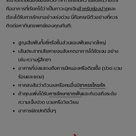
ระบาดที่ต่อเนื่องของโควิด-19 ทำให้เกิดความสับสนว่าอะไร
คืออาการที่เรียกได้ว่าเป็นภาวะฉุกเฉิน
สำหรับช่องปาก
และ
ต้องได้รับการรักษาอย่างเร่งด่วน นี่คือกรณีตัวอย่างที่ควร
ติดต่อหาทันตแพทย์ของคุณทันที:
สูญเสียฟันทั้งซี่หรือชิ้นส่วนของฟันขนาดใหญ่
เส้นประสาทเสียหายจนสังเกตอาการได้ชัดเจน อย่าง
เช่น ความรู้สึกชา
อาการที่บ่งแสดงถึงการมีหนองหรือติดเชื้อ (ปวด บวม
ร้อนและแดง)
หากสงสัยว่าตัวเองหรือคนอื่นมี
ขากรรไกรหัก
ถ้าคุณเพิ่งได้รับ
การรักษารากฟัน
และกังวลถึงระดับ
ความเจ็บปวด บวมหรือวิงเวียน
อาการผิดปกติอื่นๆ