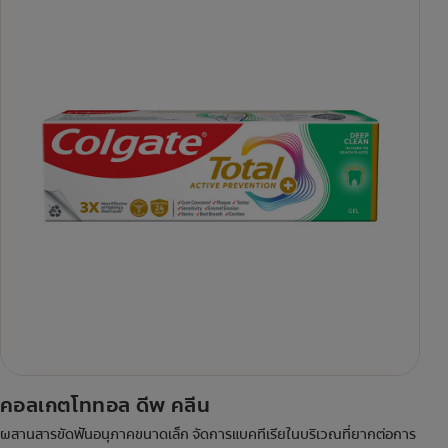
คอลเกตโททอล ดีพ คลีน
ผสานสารขัดฟันอนุภาคขนาดเล็ก จัดการแบคทีเรียในบริเวณที่ยากต่อการ