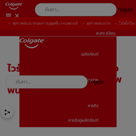
Toggle
สุขภาพช่องปากและการดูแลฟัน | คอลเกต®
สุขภาพช่องปาก
ไวรัสโคโร
TH (TH)
ลงทะเบียน
ผลิตภัณฑ์
ผลิตภัณฑ์
ไวรัสโคโรนาและ สุขภาพช่อง
ปาก ฉันควรดูแลรักษาสุขภาพ
สุขภาพช่องปาก
Toggle
สุขภาพช่องปาก
ฟันอย่างไร?
ภารกิจ
การจับคู่ผลิตภัณฑ์
ภารกิจ