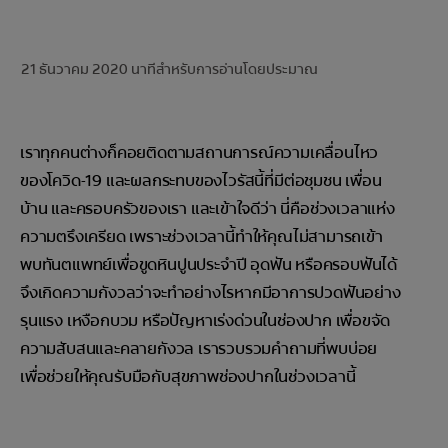
การจับคู่ผลิตภัณฑ์
21 ธันวาคม 2020
นาทีสำหรับการอ่านโดยประมาณ
TH (TH)
เราทุกคนต่างก็คอยติดตามสถานการณ์ความเคลื่อนไหว
ลงทะเบียน
ของโควิด-19 และผลกระทบของไวรัสนี้ที่มีต่อชุมชน เพื่อน
บ้าน และครอบครัวของเรา และเข้าใจดีว่า นี่คือช่วงเวลาแห่ง
ความตรึงเครียด เพราะช่วงเวลานี้ทำให้คุณไม่สามารถเข้า
พบทันตแพทย์เพื่อขูดหินปูนประจำปี อุดฟัน หรือครอบฟันได้
จึงเกิดความกังวลว่าจะทำอย่างไรหากมีอาการปวดฟันอย่าง
รุนแรง เหงือกบวม หรือปัญหาเร่งด่วนในช่องปาก เพื่อขจัด
ความสับสนและคลายกังวล เรารวบรวมคำถามที่พบบ่อย
เพื่อช่วยให้คุณรับมือกับสุขภาพช่องปากในช่วงเวลานี้