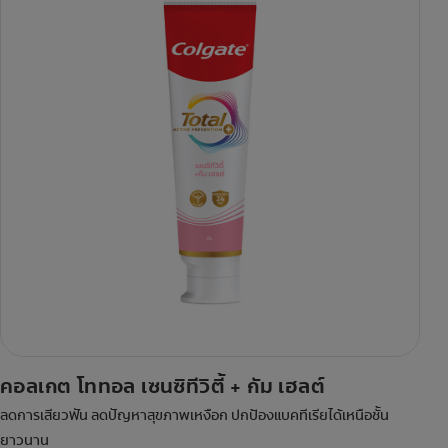
คอลเกต โททอล เซนซิทีวิตี้ + กัม เฮลต์
ลดการเสียวฟัน ลดปัญหาสุขภาพเหงือก ปกป้องแบคทีเรียได้เหนือชั้น
ยาวนาน