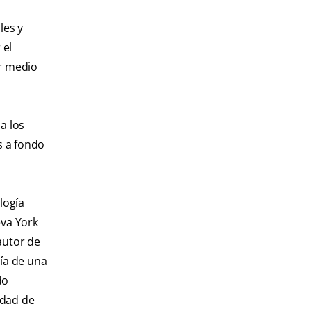
les y
 el
or medio
a los
s a fondo
logía
eva York
autor de
ría de una
do
idad de