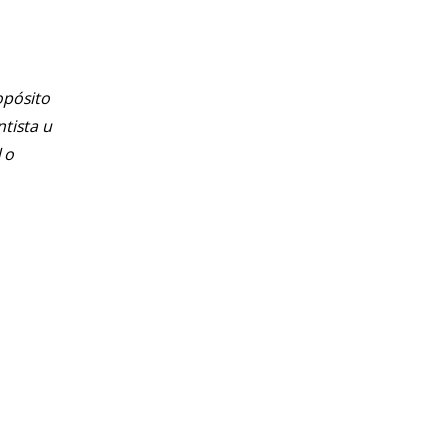
opósito
ntista u
 o