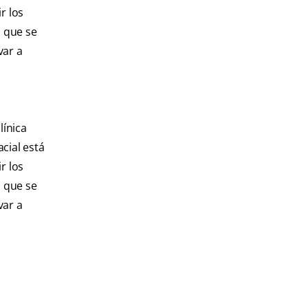
r los
 que se
var a
línica
cial está
r los
 que se
var a