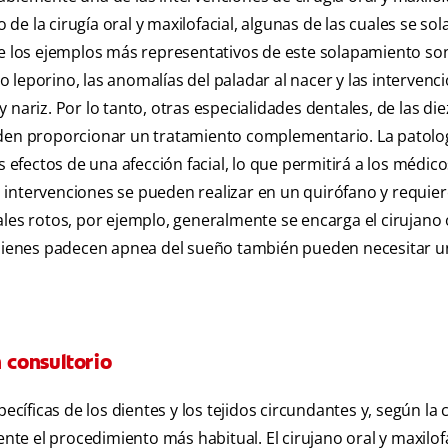
e la cirugía oral y maxilofacial, algunas de las cuales se so
de los ejemplos más representativos de este solapamiento son
io leporino, las anomalías del paladar al nacer y las intervenc
nariz. Por lo tanto, otras especialidades dentales, de las die
eden proporcionar un tratamiento complementario. La patolog
s efectos de una afección facial, lo que permitirá a los médic
 intervenciones se pueden realizar en un quirófano y requie
les rotos, por ejemplo, generalmente se encarga el cirujano 
 Quienes padecen apnea del sueño también pueden necesitar u
n consultorio
ecíficas de los dientes y los tejidos circundantes y, según la c
ente el procedimiento más habitual. El cirujano oral y maxilofa