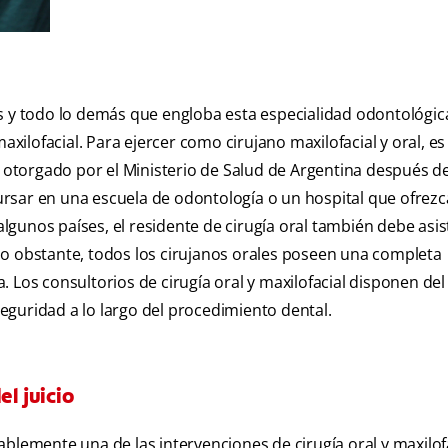
es y todo lo demás que engloba esta especialidad odontológic
axilofacial. Para ejercer como cirujano maxilofacial y oral, es
a otorgado por el Ministerio de Salud de Argentina después d
rsar en una escuela de odontología o un hospital que ofrezc
unos países, el residente de cirugía oral también debe asisti
No obstante, todos los cirujanos orales poseen una completa
 Los consultorios de cirugía oral y maxilofacial disponen del
guridad a lo largo del procedimiento dental.
el juicio
blemente una de las intervenciones de cirugía oral y maxilof