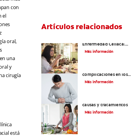
lapan con
 el
iones
Artículos relacionados
z
Aftas Causadas Por
ía oral,
Enfermedad Celíaca:
os
Cómo Reconocerlas Y
Más información
Tratarlas
ren una
oral y
Reflujo ácido y
complicaciones en los
na cirugía
dientes | Cuidado bucal
Más información
Colgate
®
Eructos de azufre:
causas y tratamientos
Más información
línica
cial está