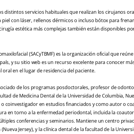
s distintos servicios habituales que realizan los cirujanos ora
piel con láser, rellenos dérmicos o incluso bótox para frenar
 cirugía estética más complejas también están disponibles p
maxilofacial (SACyTBMF) es la organización oficial que reúne 
 país, y su sitio web es un recurso excelente para conocer má
l oral en el lugar de residencia del paciente.
sociado de los programas posdoctorales, profesor de odonto
acultad de Medicina Dental de la Universidad de Columbia, Nu
l o coinvestigador en estudios financiados y como autor o co
ura en torno a la enfermedad periodontal, incluida la coauto
ltiples conferencias y seminarios. Mantiene un centro priva
ueva Jersey), y la clínica dental de la facultad de la Univers