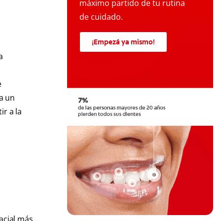
máximo partido de tu rutina
de cuidado.
¡Empezá ya mismo!
a
e
a un
r a la
acial más