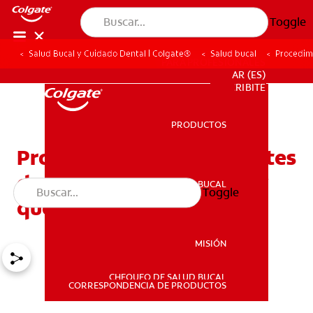
Toggle
Salud Bucal y Cuidado Dental | Colgate®
Salud bucal
Procedim
PARA PROFESIONALES
AR (ES)
SUSCRIBITE
PRODUCTOS
PRODUCTOS
Procedimiento de implantes
dentales: todo lo que hay
SALUD BUCAL
Toggle
SALUD BUCAL
que saber
MISIÓN
CHEQUEO DE SALUD BUCAL
MISIÓN
CORRESPONDENCIA DE PRODUCTOS