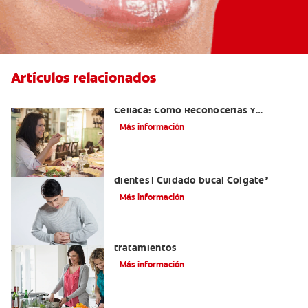
Artículos relacionados
Aftas Causadas Por Enfermedad
Celíaca: Cómo Reconocerlas Y
Tratarlas
Más información
Reflujo ácido y complicaciones en los
dientes | Cuidado bucal Colgate
®
Más información
Eructos de azufre: causas y
tratamientos
Más información