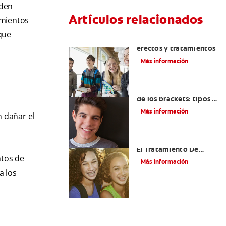
eden
Artículos relacionados
amientos
que
Mordida cruzada:
efectos y tratamientos
Más información
Retenedores después
de los brackets: tipos y
mantenimiento
Más información
 dañar el
Alinear Los Dientes Con
El Tratamiento De
ntos de
Ortodoncia
Más información
a los