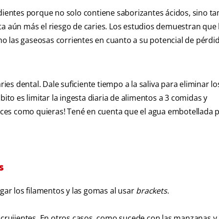
 dientes porque no solo contiene saborizantes ácidos, sino t
ta aún más el riesgo de caries. Los estudios demuestran que 
o las gaseosas corrientes en cuanto a su potencial de pérdi
ries dental. Dale suficiente tiempo a la saliva para eliminar lo
o es limitar la ingesta diaria de alimentos a 3 comidas y
eces como quieras! Tené en cuenta que el agua embotellada 
s
ar los filamentos y las gomas al usar
brackets
.
s crujientes. En otros casos, como sucede con las manzanas y 