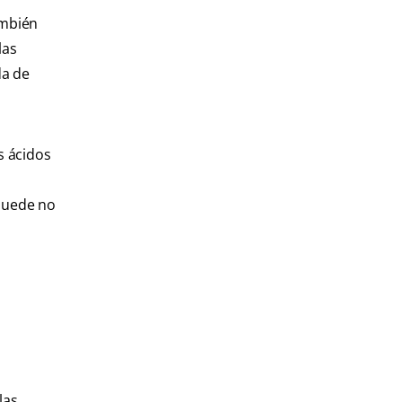
ambién
las
da de
s ácidos
puede no
las