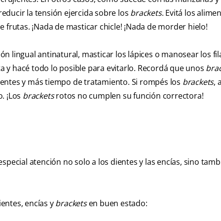
educir la tensión ejercida sobre los
brackets
. Evitá los alime
 frutas. ¡Nada de masticar chicle! ¡Nada de morder hielo!
n lingual antinatural, masticar los lápices o manosear los f
ta y hacé todo lo posible para evitarlo. Recordá que unos
bra
ientes y más tiempo de tratamiento. Si rompés los
brackets
,
o. ¡Los
brackets
rotos no cumplen su función correctora!
special atención no solo a los dientes y las encías, sino tamb
entes, encías y
brackets
en buen estado: