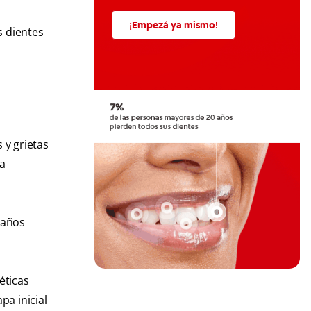
¡Empezá ya mismo!
s dientes
 y grietas
la
daños
éticas
pa inicial