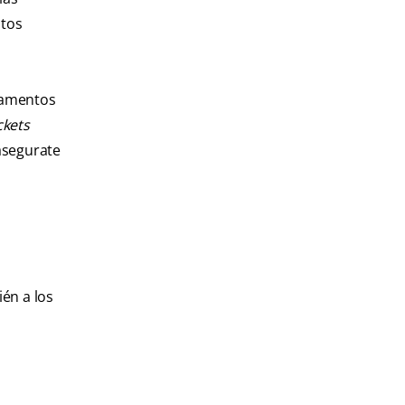
ntos
ilamentos
ckets
 asegurate
ién a los