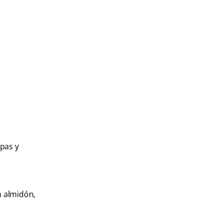
opas y
n almidón,