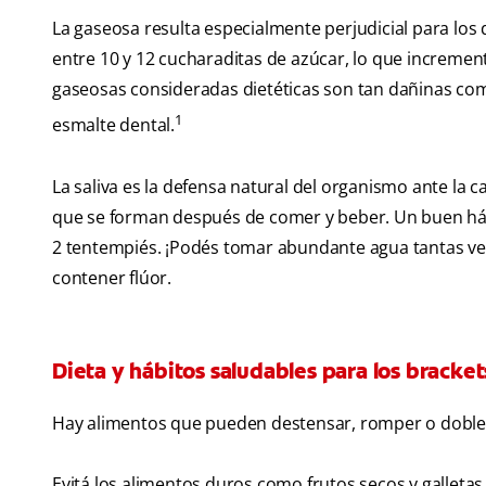
La gaseosa resulta especialmente perjudicial para los
entre 10 y 12 cucharaditas de azúcar, lo que incremen
gaseosas consideradas dietéticas son tan dañinas com
1
esmalte dental.
La saliva es la defensa natural del organismo ante la ca
que se forman después de comer y beber. Un buen hábit
2 tentempiés. ¡Podés tomar abundante agua tantas v
contener flúor.
Dieta y hábitos saludables para los bracket
Hay alimentos que pueden destensar, romper o dobleg
Evitá los alimentos duros como frutos secos y galleta