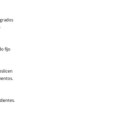
 grados
o
o fijo
eslicen
amentos.
dientes.