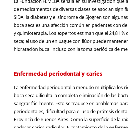
La Fundación FEMEBA señala en su investigación que
de medicamentos de diversas clases se asocian significa
SIDA, la diabetes y el síndrome de Sjögren son alguna
boca seca es una afección común en pacientes con de
y quimioterapia. Los expertos estiman que el 24,81 
seca; el uso de un enjuague con flúor puede mantener l
hidratación bucal incluso con la toma periódica de m
Enfermedad periodontal y caries
La enfermedad periodontal a menudo multiplica los ries
boca seca dificulta la completa eliminación de las bact
sangrar fácilmente. Esto se traduce en problemas par
periodontales, dificultad para el uso de prótesis dent
Provincia de Buenos Aires. Como la superficie de la ra
padecer caries radicular. El tratamiento de la
enferme