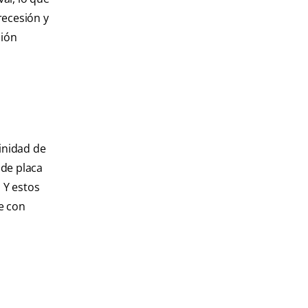
recesión y
ción
inidad de
 de placa
 Y estos
e con