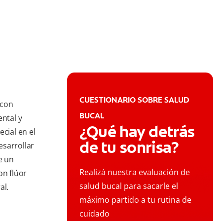
CUESTIONARIO SOBRE SALUD
 con
BUCAL
ental y
¿Qué hay detrás
cial en el
de tu sonrisa?
esarrollar
e un
Realizá nuestra evaluación de
on flúor
salud bucal para sacarle el
al.
máximo partido a tu rutina de
cuidado