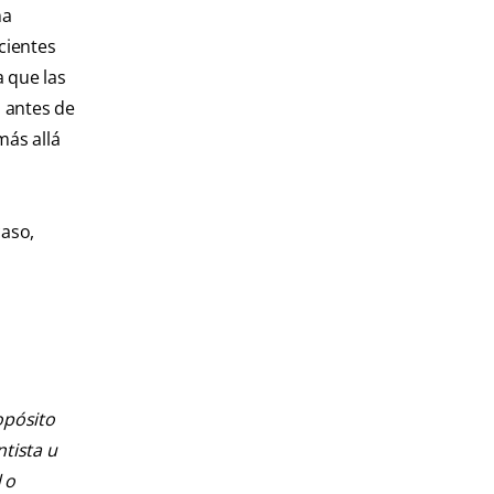
na
cientes
a que las
s antes de
más allá
caso,
opósito
ntista u
 o