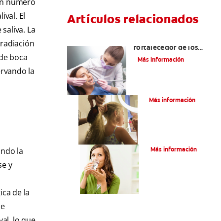
ran número
ival. El
Artículos relacionados
saliva. La
Usos del flúor: gas
radiación
fortalecedor de los
 de boca
dientes
Más información
ervando la
¿Qué Es El Flúor?
Más información
Adultos Y Flúor
ando la
Más información
se y
ica de la
de
al, lo que