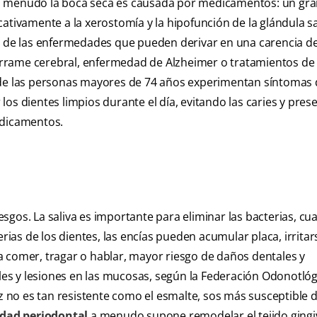
 a menudo la boca seca es causada por medicamentos: un g
tivamente a la xerostomía y la hipofunción de la glándula sal
s de las enfermedades que pueden derivar en una carencia de 
rrame cerebral, enfermedad de Alzheimer o tratamientos de 
% de las personas mayores de 74 años experimentan síntomas
os dientes limpios durante el día, evitando las caries y pres
edicamentos.
gos. La saliva es importante para eliminar las bacterias, cu
erias de los dientes, las encías pueden acumular placa, irritar
a comer, tragar o hablar, mayor riesgo de daños dentales y
ales y lesiones en las mucosas, según la Federación Odonotlóg
íz no es tan resistente como el esmalte, sos más susceptible 
dad periodontal
a menudo supone remodelar el tejido gingiv