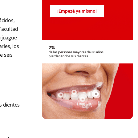
¡Empezá ya mismo!
ácidos,
Facultad
enjuague
ries, los
e seis
os dientes