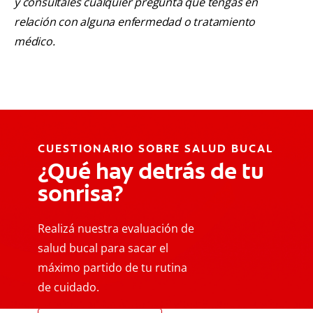
y consúltales cualquier pregunta que tengas en
relación con alguna enfermedad o tratamiento
médico.
CUESTIONARIO SOBRE SALUD BUCAL
¿Qué hay detrás de tu
sonrisa?
Realizá nuestra evaluación de
salud bucal para sacar el
máximo partido de tu rutina
de cuidado.