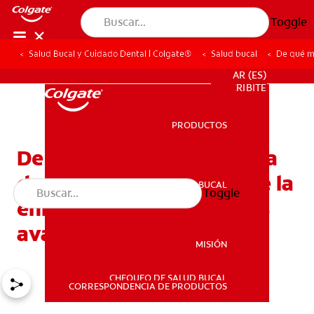
Toggle
Salud Bucal y Cuidado Dental | Colgate®
Salud bucal
De qué m
PARA PROFESIONALES
AR (ES)
SUSCRIBITE
PRODUCTOS
PRODUCTOS
De qué manera la limpieza
dental profunda previene la
SALUD BUCAL
Toggle
SALUD BUCAL
enfermedad de las encías
avanzada
MISIÓN
CHEQUEO DE SALUD BUCAL
MISIÓN
CORRESPONDENCIA DE PRODUCTOS