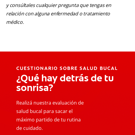
y consúltales cualquier pregunta que tengas en
relación con alguna enfermedad o tratamiento
médico.
CUESTIONARIO SOBRE SALUD BUCAL
¿Qué hay detrás de tu
sonrisa?
Realizá nuestra evaluación de
salud bucal para sacar el
máximo partido de tu rutina
de cuidado.