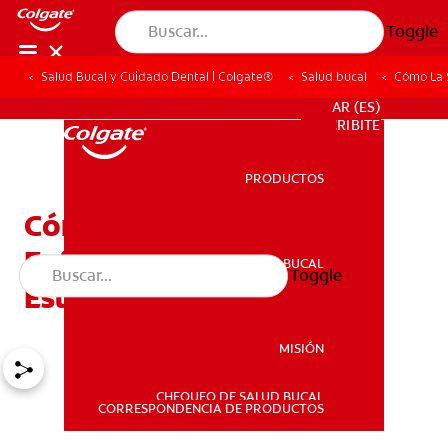
Toggle
Salud Bucal y Cuidado Dental | Colgate®
Salud bucal
Cómo La 
PARA PROFESIONALES
AR (ES)
SUSCRIBITE
PRODUCTOS
PRODUCTOS
Cómo La Salud Bucal Y
Enfermedades Cardíacas
SALUD BUCAL
Toggle
SALUD BUCAL
Están Asociadas
MISIÓN
CHEQUEO DE SALUD BUCAL
MISIÓN
CORRESPONDENCIA DE PRODUCTOS