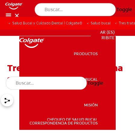
Toggle
Salud Bucal y Cuidado Dental | Colgate®
Salud bucal
Tres trat
PARA PROFESIONALES
AR (ES)
SUSCRIBITE
PRODUCTOS
PRODUCTOS
Tres tratamientos para una
sonrisa gingival
SALUD BUCAL
Toggle
SALUD BUCAL
MISIÓN
CHEQUEO DE SALUD BUCAL
MISIÓN
CORRESPONDENCIA DE PRODUCTOS