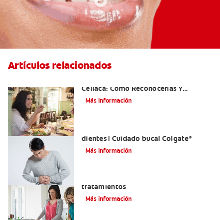
Artículos relacionados
Aftas Causadas Por Enfermedad
Celíaca: Cómo Reconocerlas Y
Tratarlas
Más información
Reflujo ácido y complicaciones en los
dientes | Cuidado bucal Colgate
®
Más información
Eructos de azufre: causas y
tratamientos
Más información