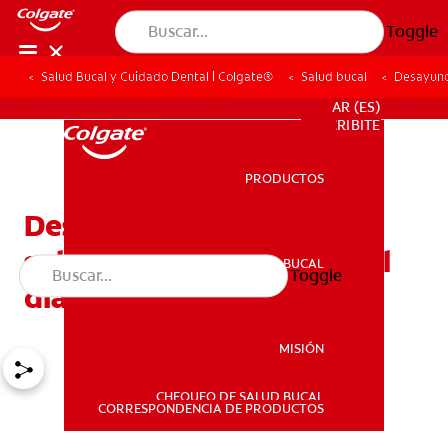
Toggle
Salud Bucal y Cuidado Dental | Colgate®
Salud bucal
Desayuno 
PARA PROFESIONALES
AR (ES)
SUSCRIBITE
PRODUCTOS
PRODUCTOS
Desayuno infantil
saludable: empezá bien el
SALUD BUCAL
Toggle
SALUD BUCAL
día
MISIÓN
CHEQUEO DE SALUD BUCAL
MISIÓN
CORRESPONDENCIA DE PRODUCTOS