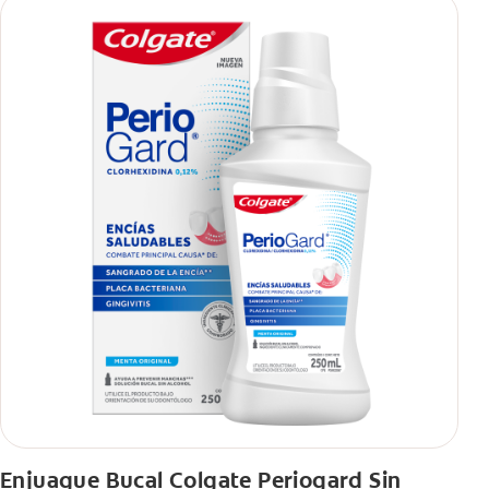
Enjuague Bucal Colgate Periogard Sin