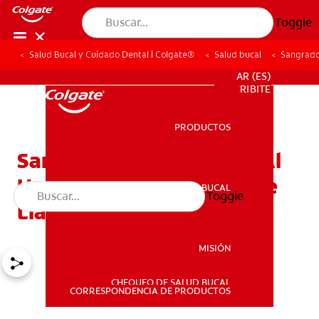
Toggle
Salud Bucal y Cuidado Dental | Colgate®
Salud bucal
Sangrado 
PARA PROFESIONALES
AR (ES)
SUSCRIBITE
PRODUCTOS
PRODUCTOS
Sangrado De Las Encías Al
Usar El Hilo Dental: ¿Debe
SALUD BUCAL
Toggle
SALUD BUCAL
Llamar A Su Dentista?
MISIÓN
CHEQUEO DE SALUD BUCAL
MISIÓN
CORRESPONDENCIA DE PRODUCTOS