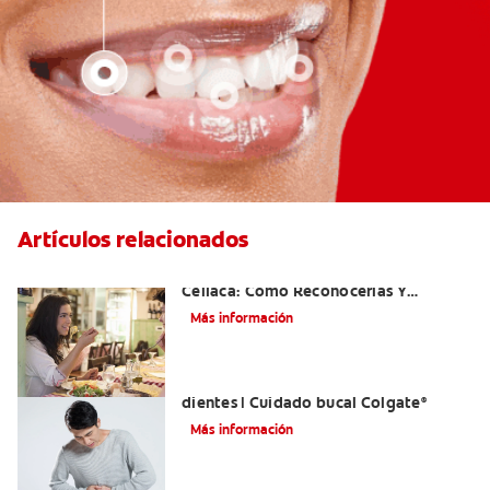
Artículos relacionados
Aftas Causadas Por Enfermedad
Celíaca: Cómo Reconocerlas Y
Tratarlas
Más información
Reflujo ácido y complicaciones en los
dientes | Cuidado bucal Colgate
®
Más información