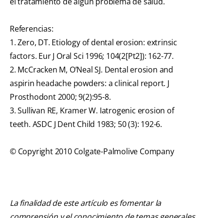
el tratamiento de algún problema de salud.
Referencias:
1. Zero, DT. Etiology of dental erosion: extrinsic
factors. Eur J Oral Sci 1996; 104(2[Pt2]): 162-77.
2. McCracken M, O’Neal SJ. Dental erosion and
aspirin headache powders: a clinical report. J
Prosthodont 2000; 9(2):95-8.
3. Sullivan RE, Kramer W. Iatrogenic erosion of
teeth. ASDC J Dent Child 1983; 50 (3): 192-6.
© Copyright 2010 Colgate-Palmolive Company
La finalidad de este artículo es fomentar la
comprensión y el conocimiento de temas generales