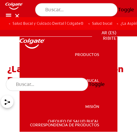
Toggle
Salud Bucal y Cuidado Dental | Colgate®
Salud bucal
¿La Aspir
PARA PROFESIONALES
AR (ES)
SUSCRIBITE
PRODUCTOS
PRODUCTOS
¿La Aspirina Causa Erosión
Dental?
SALUD BUCAL
Toggle
SALUD BUCAL
MISIÓN
CHEQUEO DE SALUD BUCAL
MISIÓN
CORRESPONDENCIA DE PRODUCTOS