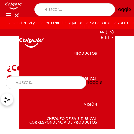
Toggle
Salud Bucal y Cuidado Dental | Colgate®
Salud bucal
¿Qué Caus
PARA PROFESIONALES
AR (ES)
SUSCRIBITE
PRODUCTOS
PRODUCTOS
¿Cómo Aliviar la
Sensibilidad Dental?
SALUD BUCAL
Toggle
SALUD BUCAL
MISIÓN
CHEQUEO DE SALUD BUCAL
MISIÓN
CORRESPONDENCIA DE PRODUCTOS