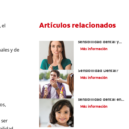
Artículos relacionados
 el
Qué causa la
sensibilidad dental y
cómo tratarla
Más información
ales y de
¿Cómo Aliviar la
Sensibilidad Dental?
Más información
Qué usar para la
sensibilidad dental en
os,
niños
Más información
 ser
bilidad