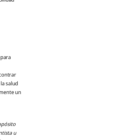
 para
contrar
la salud
amente un
opósito
ntista u