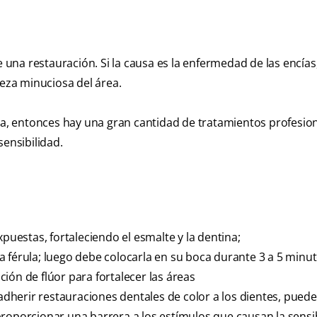
e una restauración. Si la causa es la enfermedad de las encías,
ieza minuciosa del área.
ina, entonces hay una gran cantidad de tratamientos profesion
sensibilidad.
xpuestas, fortaleciendo el esmalte y la dentina;
 férula; luego debe colocarla en su boca durante 3 a 5 minut
ión de flúor para fortalecer las áreas
 adherir restauraciones dentales de color a los dientes, puede
y proporcionar una barrera a los estímulos que causan la sensi