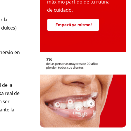
máximo partido de tu rutina
de cuidado.
r la
¡Empezá ya mismo!
 dulces)
 nervio en
 de la
sa real de
n ser
ante la