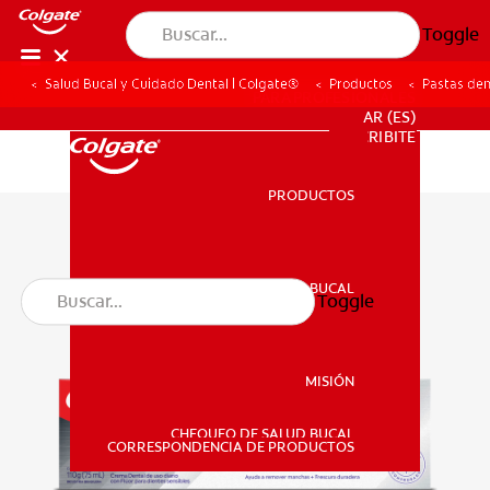
Toggle
Salud Bucal y Cuidado Dental | Colgate®
Productos
Pastas den
PARA PROFESIONALES
AR (ES)
SUSCRIBITE
PRODUCTOS
PRODUCTOS
SALUD BUCAL
Toggle
SALUD BUCAL
MISIÓN
CHEQUEO DE SALUD BUCAL
MISIÓN
CORRESPONDENCIA DE PRODUCTOS