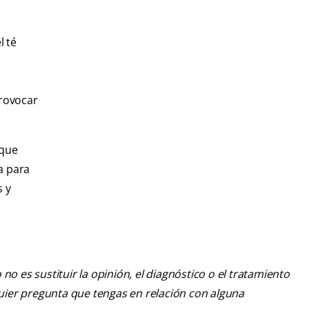
l té
provocar
 que
a para
s y
o es sustituir la opinión, el diagnóstico o el tratamiento
lquier pregunta que tengas en relación con alguna