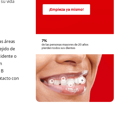
 su vida
¡Empieza ya mismo!
as áreas
ejido de
cidente o
n
 B
ntacto con