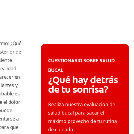
ermo: ¿Qué
sterior de
siente
CUESTIONARIO SOBRE SALUD
realidad
BUCAL
arecer en
¿Qué hay detrás
dientes y,
de tu sonrisa?
robable es
e el dolor
Realiza nuestra evaluación de
 puede
salud bucal para sacar el
entarse a
máximo provecho de tu rutina
 para que
de cuidado.