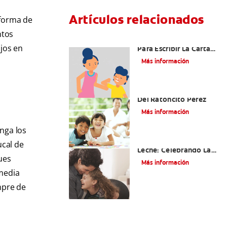
Artículos relacionados
r forma de
ntos
Ideas Recomendadas
jos en
Para Escribir La Carta
Al Ratón Pérez Y
Más información
Cumplir Las Fantasías
De Su Hijo/A
Cómo Montar Un Kit
Del Ratoncito Pérez
Más información
nga los
Adiós Dientes De
ucal de
Leche: Celebrando La
ues
Última Visita Del
Más información
Ratoncito Pérez
media
mpre de