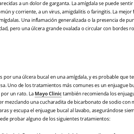
arecidas a un dolor de garganta. La amígdala se puede sentir
común y corriente, a un virus, amigdalitis o faringitis. La mejo
 amígdalas. Una inflamación generalizada o la presencia de pu
ad, pero una úlcera grande ovalada o circular con bordes ro
s por una úlcera bucal en una amígdala, y es probable que te
casa. Uno de los tratamientos más comunes es un enjuague b
r por un rato. La
Mayo Clinic
también recomienda los enjuag
cer mezclando una cucharadita de bicarbonato de sodio con 
garas y escupa el enjuague bucal al lavabo, asegurándose sie
ede probar alguno de los siguientes tratamientos: