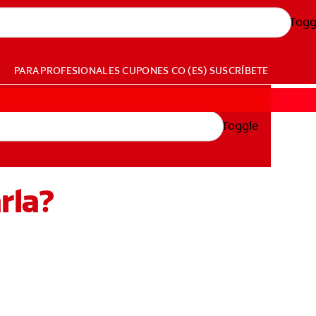
Togg
PARA PROFESIONALES
CUPONES
CO (ES)
SUSCRÍBETE
Toggle
rla?