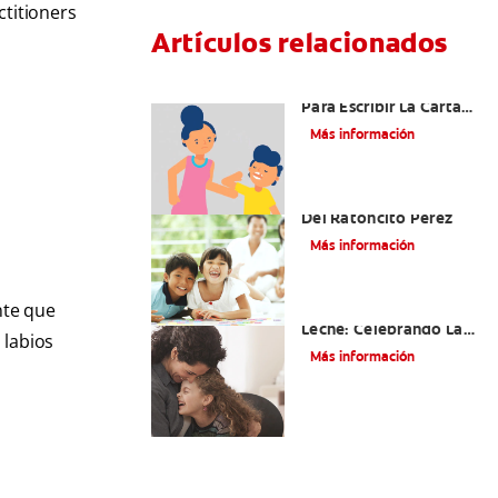
ctitioners
Artículos relacionados
Ideas Recomendadas
Para Escribir La Carta
Al Ratón Pérez Y
Más información
Cumplir Las Fantasías
De Su Hijo/A
Cómo Montar Un Kit
Del Ratoncito Pérez
Más información
nte que
Adiós Dientes De
Leche: Celebrando La
 labios
Última Visita Del
Más información
Ratoncito Pérez