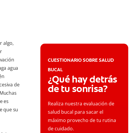
 algo,
r
ivación
CUESTIONARIO SOBRE SALUD
haga agua
BUCAL
én
¿Qué hay detrás
cesiva de
de tu sonrisa?
. Muchas
e es
Realiza nuestra evaluación de
ee que su
salud bucal para sacar el
máximo provecho de tu rutina
de cuidado.