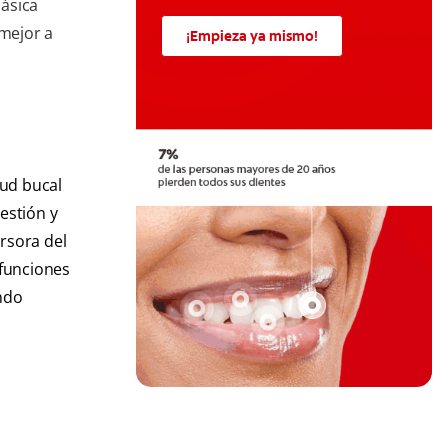
ásica
 mejor a
¡Empieza ya mismo!
lud bucal
estión y
rsora del
 funciones
endo