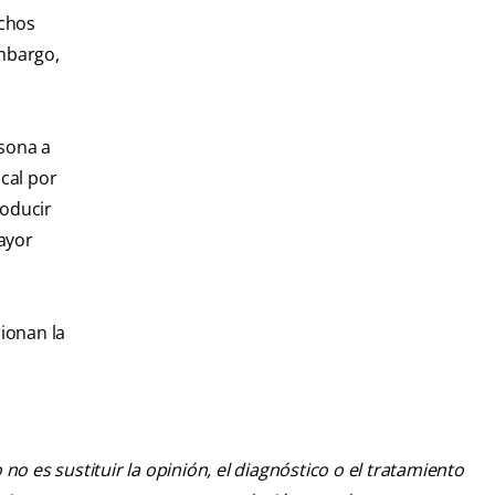
uchos
mbargo,
rsona a
ucal por
roducir
mayor
sionan la
o es sustituir la opinión, el diagnóstico o el tratamiento