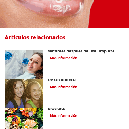
Artículos relacionados
¿Por qué mis dientes se sienten
sensibles después de una limpieza
dental?
Más información
Alinear Los Dientes Con El Tratamiento
De Ortodoncia
Más información
Alimentos que puede comer con
brackets
Más información