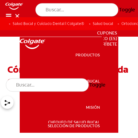
Toggle
Salud Bucal y Cuidado Dental | Colgate®
Salud bucal
Ortodonc
PARA PROFESIONALES
CUPONES
CO (ES)
SUSCRÍBETE
PRODUCTOS
PRODUCTOS
Cómo corregir una mordida
cruzada
SALUD BUCAL
Toggle
SALUD BUCAL
MISIÓN
CHEQUEO DE SALUD BUCAL
MISIÓN
SELECCIÓN DE PRODUCTOS