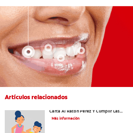
Artículos relacionados
Ideas Recomendadas Para Escribir La
Carta Al Ratón Pérez Y Cumplir Las
Fantasías De Su Hijo/A
Más información