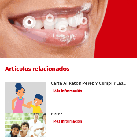
Artículos relacionados
Ideas Recomendadas Para Escribir La
Carta Al Ratón Pérez Y Cumplir Las
Fantasías De Su Hijo/A
Más información
Cómo Montar Un Kit Del Ratoncito
Pérez
Más información