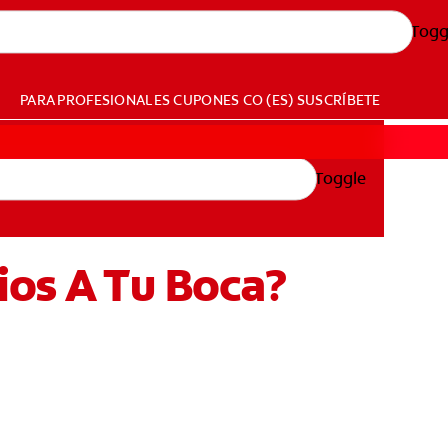
Togg
PARA PROFESIONALES
CUPONES
CO (ES)
SUSCRÍBETE
Toggle
ios A Tu Boca?