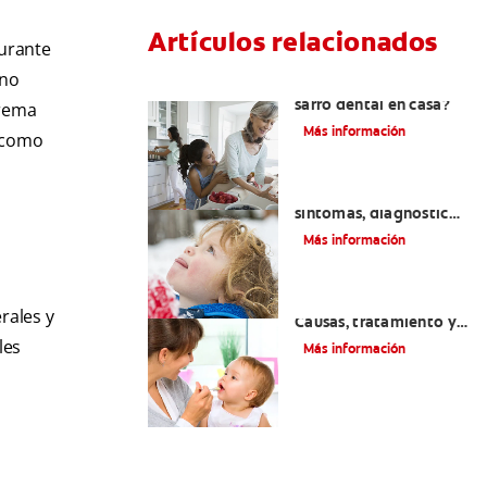
Artículos relacionados
durante
 no
¿Se puede eliminar el
sarro dental en casa?
trema
Más información
o como
Macroglosia: Causas,
síntomas, diagnóstico
y tratamiento
Más información
Dientes sin esmalte:
rales y
Causas, tratamiento y
cuidado
les
Más información