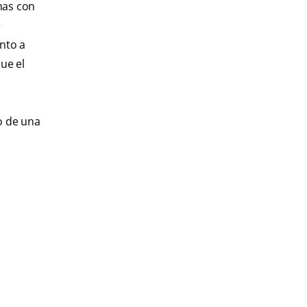
mas con
e
ento a
ue el
o de una