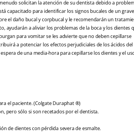
 menudo solicitan la atención de su dentista debido a proble
está capacitado para identificar los signos bucales de un grav
sobre el daño bucal y corpbucal y le recomendarán un tratami
o, ayudarán a aliviar los problemas de la boca y los dientes q
 purgan para vomitar se les advierte que no deben cepillarse
uirá a potenciar los efectos perjudiciales de los ácidos del
espera de una media-hora para cepillarse los dientes y el us
ra el paciente. (Colgate Duraphat ®)
n, pero sólo si son recetados por el dentista.
ción de dientes con pérdida severa de esmalte.