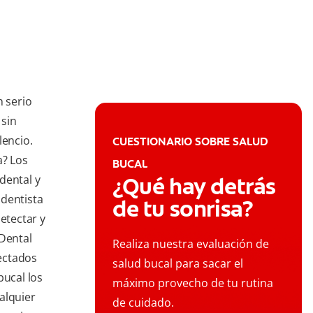
n serio
 sin
lencio.
CUESTIONARIO SOBRE SALUD
a? Los
BUCAL
dental y
¿Qué hay detrás
 dentista
de tu sonrisa?
etectar y
 Dental
Realiza nuestra evaluación de
ectados
salud bucal para sacar el
bucal los
máximo provecho de tu rutina
alquier
de cuidado.