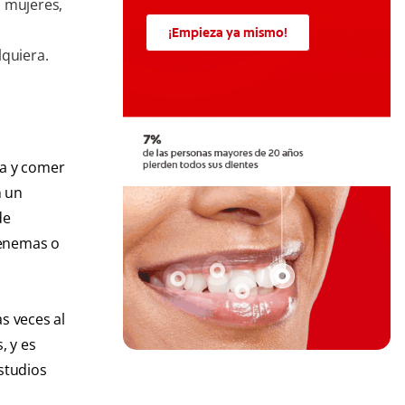
s mujeres,
¡Empieza ya mismo!
lquiera.
ia y comer
n un
de
 enemas o
s veces al
, y es
studios