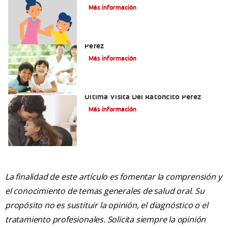
Fantasías De Su Hijo/A
Más información
Cómo Montar Un Kit Del Ratoncito
Pérez
Más información
Adiós Dientes De Leche: Celebrando La
Última Visita Del Ratoncito Pérez
Más información
La finalidad de este artículo es fomentar la comprensión y
el conocimiento de temas generales de salud oral. Su
propósito no es sustituir la opinión, el diagnóstico o el
tratamiento profesionales. Solicita siempre la opinión