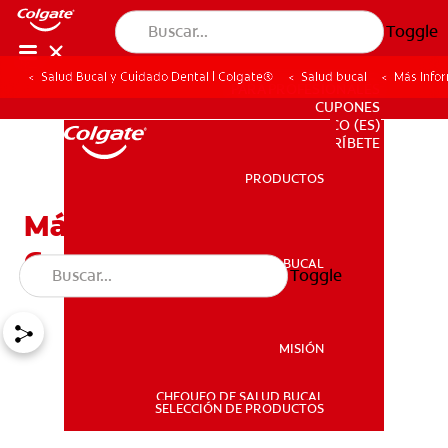
Toggle
Salud Bucal y Cuidado Dental | Colgate®
Salud bucal
Más Info
PARA PROFESIONALES
CUPONES
CO (ES)
SUSCRÍBETE
PRODUCTOS
PRODUCTOS
Más Información Sobre
Coronas Dentales
SALUD BUCAL
Toggle
SALUD BUCAL
MISIÓN
CHEQUEO DE SALUD BUCAL
MISIÓN
SELECCIÓN DE PRODUCTOS