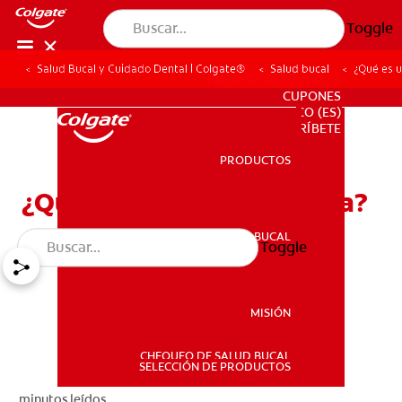
Toggle
Salud Bucal y Cuidado Dental | Colgate®
Salud bucal
¿Qué es u
PARA PROFESIONALES
CUPONES
CO (ES)
SUSCRÍBETE
PRODUCTOS
PRODUCTOS
¿Qué es una corona clínica?
SALUD BUCAL
Toggle
SALUD BUCAL
MISIÓN
CHEQUEO DE SALUD BUCAL
MISIÓN
SELECCIÓN DE PRODUCTOS
minutos leídos