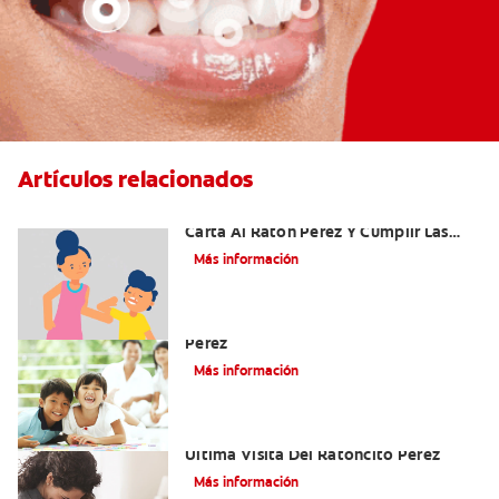
Artículos relacionados
Ideas Recomendadas Para Escribir La
Carta Al Ratón Pérez Y Cumplir Las
Fantasías De Su Hijo/A
Más información
Cómo Montar Un Kit Del Ratoncito
Pérez
Más información
Adiós Dientes De Leche: Celebrando La
Última Visita Del Ratoncito Pérez
Más información