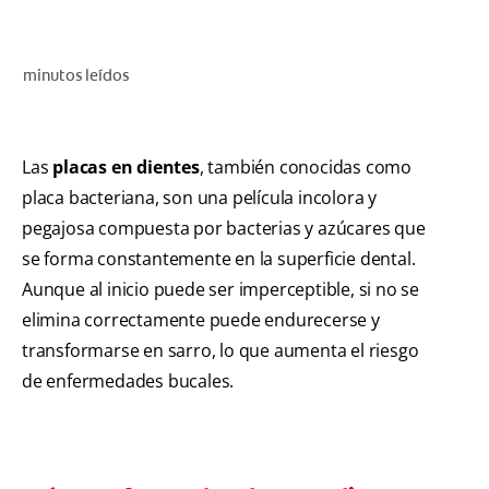
CHEQUEO DE SALUD BUCAL
SELECCIÓN DE PRODUCTOS
minutos leídos
PARA PROFESIONALES
Las
placas en dientes
, también conocidas como
placa bacteriana, son una película incolora y
CUPONES
pegajosa compuesta por bacterias y azúcares que
CO (ES)
se forma constantemente en la superficie dental.
Aunque al inicio puede ser imperceptible, si no se
SUSCRÍBETE
elimina correctamente puede endurecerse y
transformarse en sarro, lo que aumenta el riesgo
de enfermedades bucales.