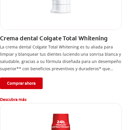
Crema dental Colgate Total Whitening
La crema dental Colgate Total Whitening es tu aliada para
limpiar y blanquear tus dientes luciendo una sonrisa blanca y
saludable, gracias a su fórmula diseñada para un desempeño
superior** con beneficios preventivos y duraderos* que
ayuda a remover manchas en los dientes. *Con el cepillado 2
veces por día y uso continuo por 4 semanas. **vs. Crema
Comprar ahora
dental con flúor sin ingrediente antibacterial.
Descubra más