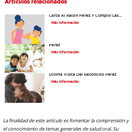
Artículos relacionados
Ideas Recomendadas Para Escribir La
Carta Al Ratón Pérez Y Cumplir Las
Fantasías De Su Hijo/A
Más información
Cómo Montar Un Kit Del Ratoncito
Pérez
Más información
Adiós Dientes De Leche: Celebrando La
Última Visita Del Ratoncito Pérez
Más información
La finalidad de este artículo es fomentar la comprensión y
el conocimiento de temas generales de salud oral. Su