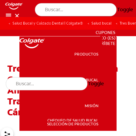
Toggle
Salud Bucal y Cuidado Dental | Colgate®
Salud bucal
Tres Buen
PARA PROFESIONALES
CUPONES
CO (ES)
SUSCRÍBETE
PRODUCTOS
PRODUCTOS
Tres Buenos Motivos Para
Consultar A Su Dentista
SALUD BUCAL
Toggle
SALUD BUCAL
Antes De Realizar Un
Tratamiento Contra El
MISIÓN
Cáncer
CHEQUEO DE SALUD BUCAL
MISIÓN
SELECCIÓN DE PRODUCTOS