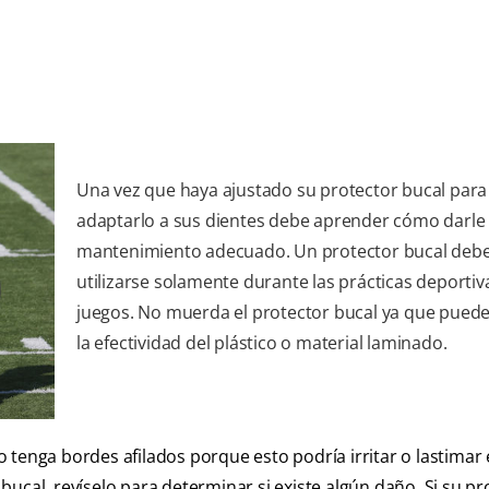
Una vez que haya ajustado su protector bucal para
adaptarlo a sus dientes debe aprender cómo darle 
mantenimiento adecuado. Un protector bucal deb
utilizarse solamente durante las prácticas deportiva
juegos. No muerda el protector bucal ya que puede 
la efectividad del plástico o material laminado.
tenga bordes afilados porque esto podría irritar o lastimar e
r bucal, revíselo para determinar si existe algún daño. Si su p