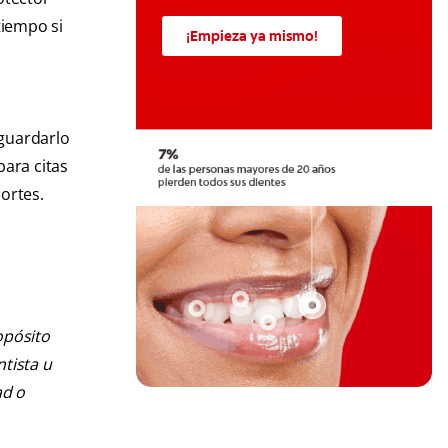
tiempo si
¡Empieza ya mismo!
r
 guardarlo
para citas
ortes.
opósito
ntista u
ad o