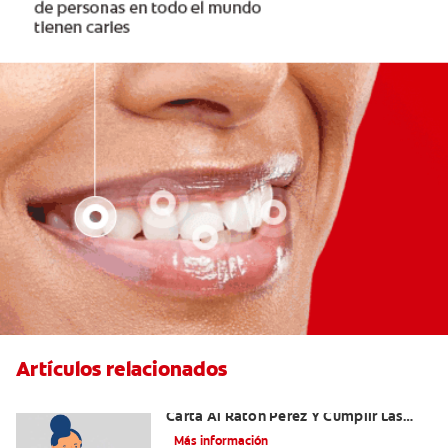
Artículos relacionados
Ideas Recomendadas Para Escribir La
Carta Al Ratón Pérez Y Cumplir Las
Fantasías De Su Hijo/A
Más información