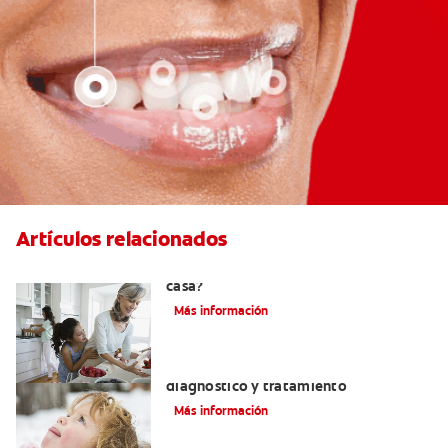
Artículos relacionados
¿Se puede eliminar el sarro dental en
casa?
Más información
Macroglosia: Causas, síntomas,
diagnóstico y tratamiento
Más información