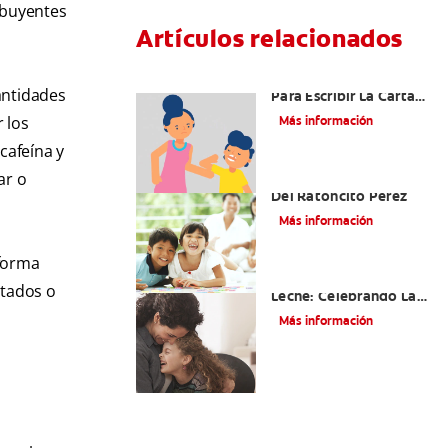
ibuyentes
Artículos relacionados
Ideas Recomendadas
antidades
Para Escribir La Carta
Al Ratón Pérez Y
 los
Más información
Cumplir Las Fantasías
 cafeína y
De Su Hijo/A
ar o
Cómo Montar Un Kit
Del Ratoncito Pérez
Más información
 forma
Adiós Dientes De
etados o
Leche: Celebrando La
Última Visita Del
Más información
Ratoncito Pérez