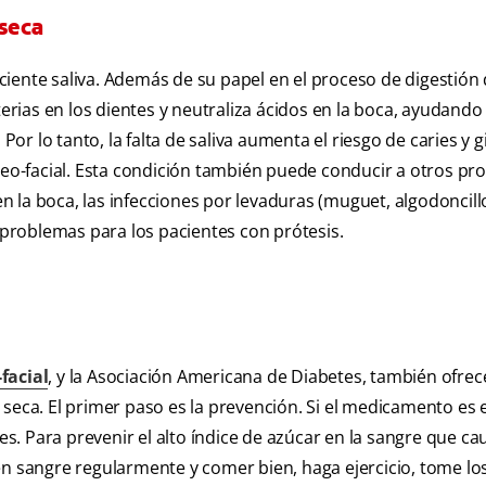
 seca
iente saliva. Además de su papel en el proceso de digestión
terias en los dientes y neutraliza ácidos en la boca, ayudando
Por lo tanto, la falta de saliva aumenta el riesgo de caries y gi
áneo-facial. Esta condición también puede conducir a otros pr
en la boca, las infecciones por levaduras (muguet, algodoncill
s problemas para los pacientes con prótesis.
facial
, y la Asociación Americana de Diabetes, también ofre
seca. El primer paso es la prevención. Si el medicamento es e
. Para prevenir el alto índice de azúcar en la sangre que cau
en sangre regularmente y comer bien, haga ejercicio, tome lo