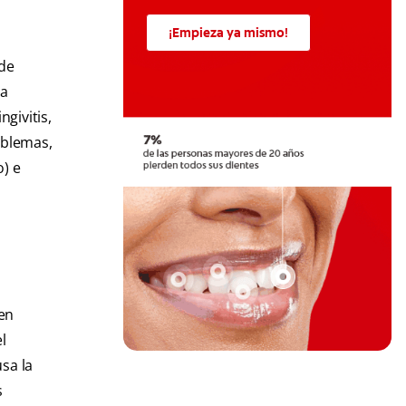
¡Empieza ya mismo!
 de
 a
ngivitis,
oblemas,
o) e
cen
l
sa la
s