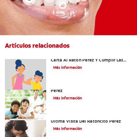
Artículos relacionados
Ideas Recomendadas Para Escribir La
Carta Al Ratón Pérez Y Cumplir Las
Fantasías De Su Hijo/A
Más información
Cómo Montar Un Kit Del Ratoncito
Pérez
Más información
Adiós Dientes De Leche: Celebrando La
Última Visita Del Ratoncito Pérez
Más información