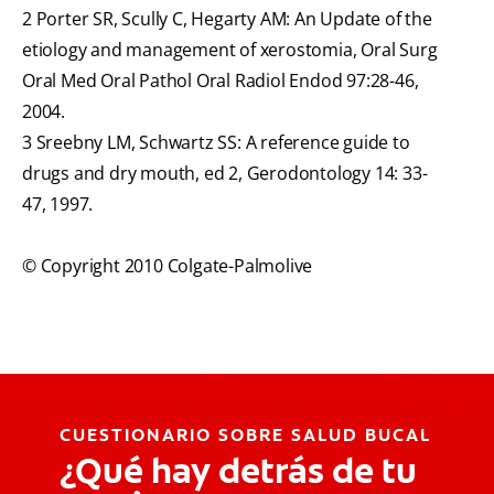
2 Porter SR, Scully C, Hegarty AM: An Update of the
etiology and management of xerostomia, Oral Surg
Oral Med Oral Pathol Oral Radiol Endod 97:28-46,
2004.
3 Sreebny LM, Schwartz SS: A reference guide to
drugs and dry mouth, ed 2, Gerodontology 14: 33-
47, 1997.
© Copyright 2010 Colgate-Palmolive
CUESTIONARIO SOBRE SALUD BUCAL
¿Qué hay detrás de tu