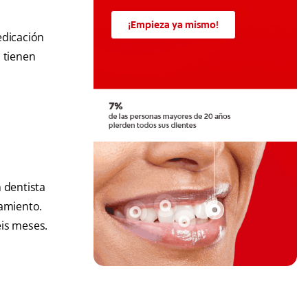
¡Empieza ya mismo!
edicación
 tienen
.
n dentista
tamiento.
eis meses.