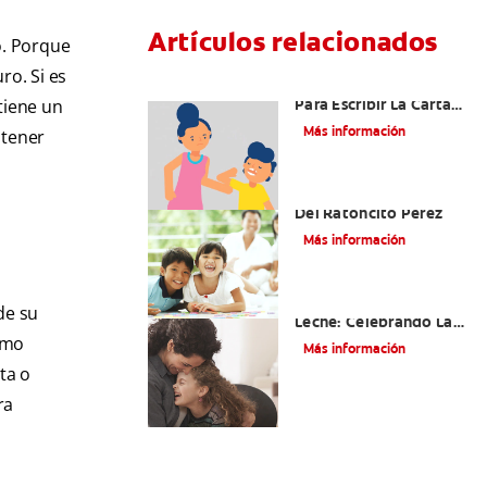
Artículos relacionados
o. Porque
ro. Si es
Ideas Recomendadas
Para Escribir La Carta
 tiene un
Al Ratón Pérez Y
Más información
btener
Cumplir Las Fantasías
De Su Hijo/A
Cómo Montar Un Kit
Del Ratoncito Pérez
Más información
Adiós Dientes De
de su
Leche: Celebrando La
Última Visita Del
como
Más información
Ratoncito Pérez
ta o
ra