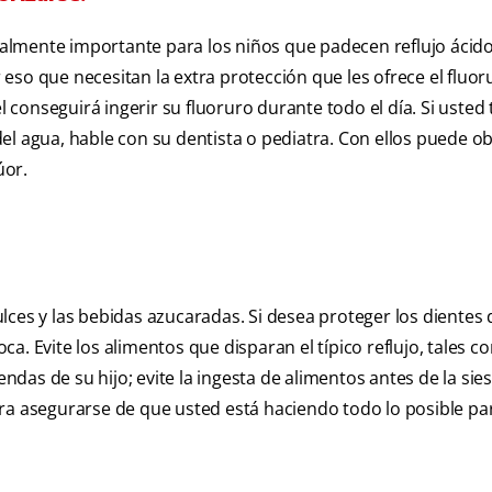
ecialmente importante para los niños que padecen reflujo ácid
so que necesitan la extra protección que les ofrece el fluoru
l conseguirá ingerir su fluoruro durante todo el día. Si usted
r del agua, hable con su dentista o pediatra. Con ellos puede o
úor.
dulces y las bebidas azucaradas. Si desea proteger los dientes 
boca. Evite los alimentos que disparan el típico reflujo, tales 
endas de su hijo; evite la ingesta de alimentos antes de la sies
ra asegurarse de que usted está haciendo todo lo posible pa