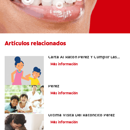
Artículos relacionados
Ideas Recomendadas Para Escribir La
Carta Al Ratón Pérez Y Cumplir Las
Fantasías De Su Hijo/A
Más información
Cómo Montar Un Kit Del Ratoncito
Pérez
Más información
Adiós Dientes De Leche: Celebrando La
Última Visita Del Ratoncito Pérez
Más información