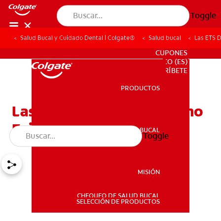
Toggle
Salud Bucal y Cuidado Dental | Colgate®
Salud bucal
Las ETS D
PARA PROFESIONALES
CUPONES
CO (ES)
SUSCRÍBETE
PRODUCTOS
PRODUCTOS
Las ETS De La Boca Y Cómo
Evitarlas
SALUD BUCAL
Toggle
SALUD BUCAL
MISIÓN
CHEQUEO DE SALUD BUCAL
MISIÓN
SELECCIÓN DE PRODUCTOS