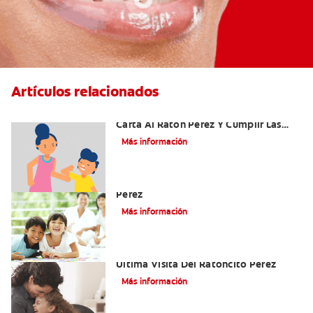
Artículos relacionados
Ideas Recomendadas Para Escribir La
Carta Al Ratón Pérez Y Cumplir Las
Fantasías De Su Hijo/A
Más información
Cómo Montar Un Kit Del Ratoncito
Pérez
Más información
Adiós Dientes De Leche: Celebrando La
Última Visita Del Ratoncito Pérez
Más información