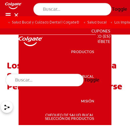
Toggle
Salud Bucal y Cuidado Dental | Colgate®
Salud bucal
Los Impla
PARA PROFESIONALES
CUPONES
CO (ES)
SUSCRÍBETE
PRODUCTOS
PRODUCTOS
Los Implantes Dentales: La
Sustitución De Un Diente
SALUD BUCAL
Toggle
SALUD BUCAL
Permanente A Considerarse
MISIÓN
CHEQUEO DE SALUD BUCAL
MISIÓN
SELECCIÓN DE PRODUCTOS