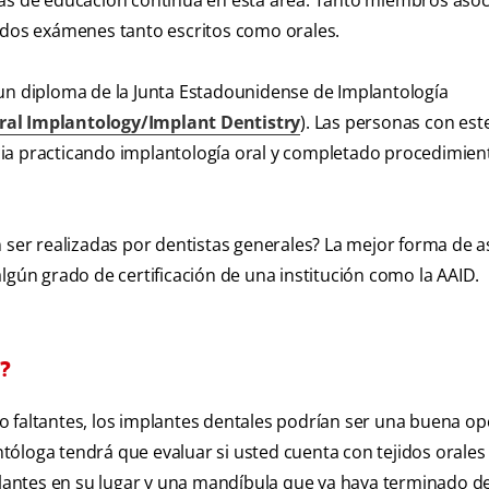
ras de educación continua en esta área. Tanto miembros aso
os exámenes tanto escritos como orales.
 un diploma de la Junta Estadounidense de Implantología
ral Implantology/Implant Dentistry
). Las personas con es
ia practicando implantología oral y completado procedimien
n ser realizadas por dentistas generales? La mejor forma de 
lgún grado de certificación de una institución como la AAID.
?
o faltantes, los implantes dentales podrían ser una buena op
óloga tendrá que evaluar si usted cuenta con tejidos orales
antes en su lugar y una mandíbula que ya haya terminado de