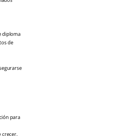
ciados
te diploma
tos de
asegurarse
ción para
 crecer.