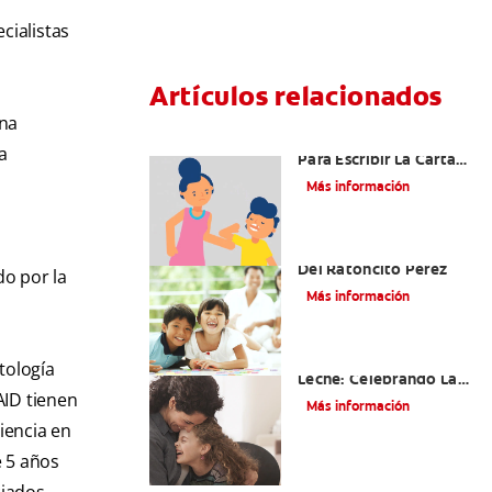
cialistas
Artículos relacionados
una
Ideas Recomendadas
a
Para Escribir La Carta
Al Ratón Pérez Y
Más información
Cumplir Las Fantasías
De Su Hijo/A
Cómo Montar Un Kit
Del Ratoncito Pérez
do por la
Más información
Adiós Dientes De
tología
Leche: Celebrando La
AID tienen
Última Visita Del
Más información
Ratoncito Pérez
iencia en
e 5 años