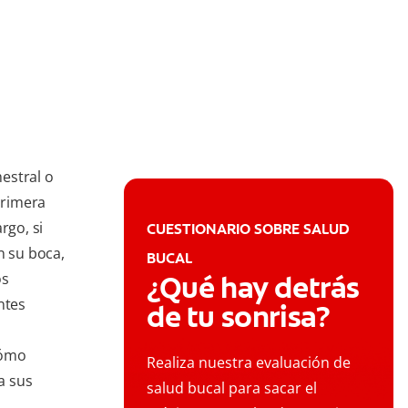
estral o
primera
rgo, si
CUESTIONARIO SOBRE SALUD
 su boca,
BUCAL
os
¿Qué hay detrás
ntes
de tu sonrisa?
cómo
Realiza nuestra evaluación de
a sus
salud bucal para sacar el