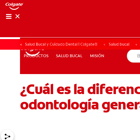
CHEQUEO DE SAL
CHEQUEO DE 
Salud Bucal y Cuidado Dental | Colgate®
Salud bucal
SALUD BUCAL
MISIÓN
PRODUCTOS
PRODUCTOS
SALUD BUCAL
MISIÓN
¿Cuál es la diferen
PARA PROFESIONALES
CUPONES
CO (ES)
SUSCRÍ
odontología gener