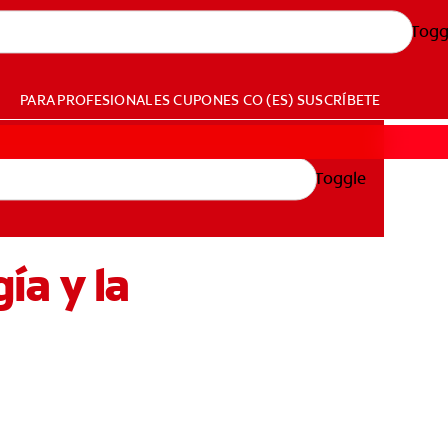
Togg
PARA PROFESIONALES
CUPONES
CO (ES)
SUSCRÍBETE
Toggle
ía y la