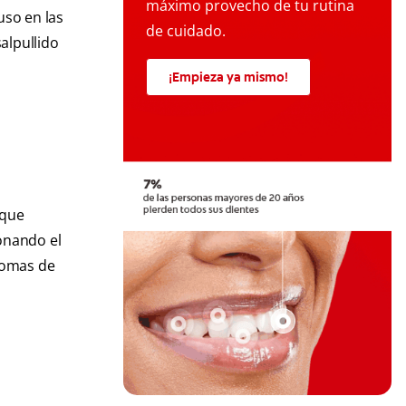
máximo provecho de tu rutina
uso en las
de cuidado.
alpullido
¡Empieza ya mismo!
 que
ionando el
ntomas de