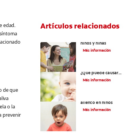
Artículos relacionados
e edad.
 síntoma
Cenas saludables para
elacionado
niños y niñas
Más información
Niños aún sin dientes:
¿Qué puede causar
retrasos en la
Más información
dentición?
do de que
9 causas del mal
liva
aliento en niños
la o la
Más información
a prevenir