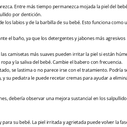
parezca. Entre más tiempo permanezca mojada la piel del beb
ullido por dentición.
e los labios y de la barbilla de su bebé. Esto funciona como 
nte el baño, ya que los detergentes y jabones más agresivo
las camisetas más suaves pueden irritar la piel si están húm
opa y la saliva del bebé. Cambie el babero con frecuencia.
etado, se lastima o no parece irse con el tratamiento. Podría s
, y su pediatra le puede recetar cremas para ayudar a elimina
iones, debería observar una mejora sustancial en los salpullid
para su bebé. La piel irritada y agrietada puede volver la fas