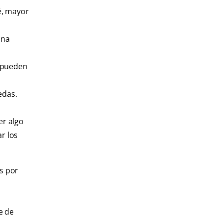
é, mayor
una
s pueden
edas.
er algo
r los
os por
e de