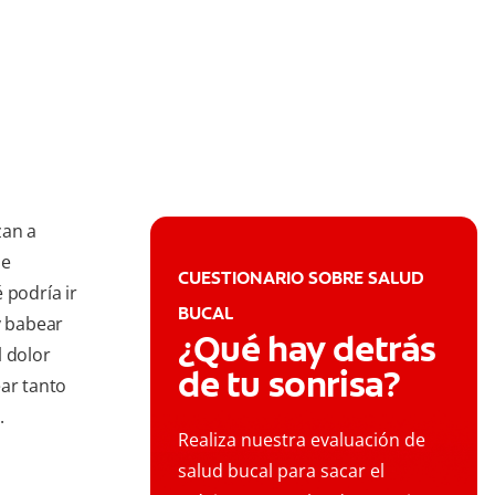
zan a
De
CUESTIONARIO SOBRE SALUD
 podría ir
BUCAL
y babear
¿Qué hay detrás
l dolor
de tu sonrisa?
ear tanto
.
Realiza nuestra evaluación de
salud bucal para sacar el