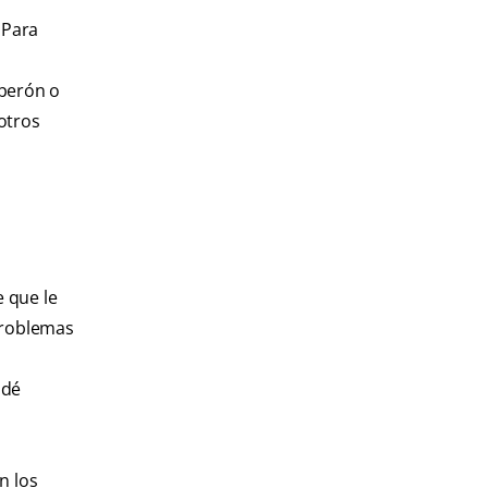
 Para
iberón o
otros
 que le
problemas
 dé
n los