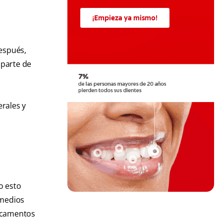
¡Empieza ya mismo!
,
Después,
 parte de
erales y
o esto
emedios
dicamentos