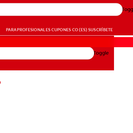
Togg
PARA PROFESIONALES
CUPONES
CO (ES)
SUSCRÍBETE
Toggle
?