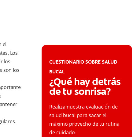
 el
tes. Los
r los
CUESTIONARIO SOBRE SALUD
s son los
BUCAL
¿Qué hay detrás
importante
de tu sonrisa?
o
mantener
Realiza nuestra evaluación de
salud bucal para sacar el
gulares.
máximo provecho de tu rutina
de cuidado.