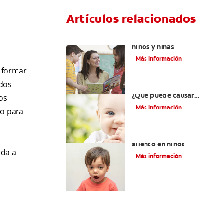
Artículos relacionados
Cenas saludables para
niños y niñas
Más información
y formar
ados
Niños aún sin dientes:
¿Qué puede causar
os
retrasos en la
Más información
do para
dentición?
9 causas del mal
aliento en niños
nda a
Más información