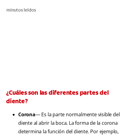
CHEQUEO DE SALUD BUCAL
minutos leídos
SELECCIÓN DE PRODUCTOS
PARA PROFESIONALES
CUPONES
CO (ES)
SUSCRÍBETE
¿Cuáles son las diferentes partes del
diente?
Corona
— Es la parte normalmente visible del
diente al abrir la boca. La forma de la corona
determina la función del diente. Por ejemplo,