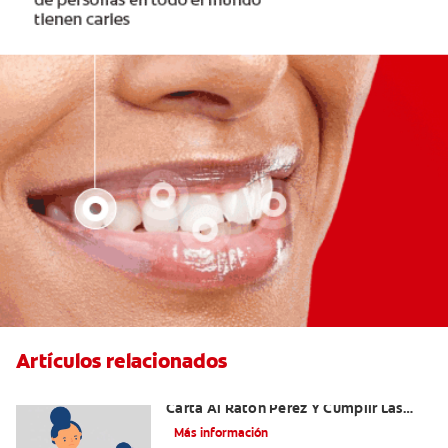
Artículos relacionados
Ideas Recomendadas Para Escribir La
Carta Al Ratón Pérez Y Cumplir Las
Fantasías De Su Hijo/A
Más información