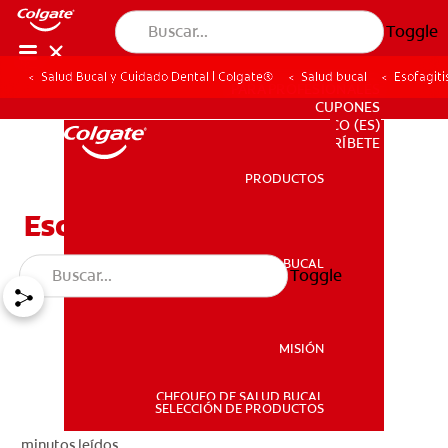
Toggle
Salud Bucal y Cuidado Dental | Colgate®
Salud bucal
Esofagiti
PARA PROFESIONALES
CUPONES
CO (ES)
SUSCRÍBETE
PRODUCTOS
PRODUCTOS
Esofagitis herpética:
SALUD BUCAL
Toggle
SALUD BUCAL
MISIÓN
CHEQUEO DE SALUD BUCAL
MISIÓN
SELECCIÓN DE PRODUCTOS
minutos leídos