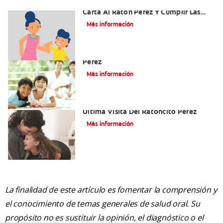
Ideas Recomendadas Para Escribir La
Carta Al Ratón Pérez Y Cumplir Las
Fantasías De Su Hijo/A
Más información
Cómo Montar Un Kit Del Ratoncito
Pérez
Más información
Adiós Dientes De Leche: Celebrando La
Última Visita Del Ratoncito Pérez
Más información
La finalidad de este artículo es fomentar la comprensión y
el conocimiento de temas generales de salud oral. Su
propósito no es sustituir la opinión, el diagnóstico o el