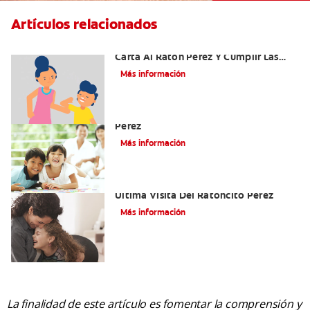
Artículos relacionados
Ideas Recomendadas Para Escribir La
Carta Al Ratón Pérez Y Cumplir Las
Fantasías De Su Hijo/A
Más información
Cómo Montar Un Kit Del Ratoncito
Pérez
Más información
Adiós Dientes De Leche: Celebrando La
Última Visita Del Ratoncito Pérez
Más información
La finalidad de este artículo es fomentar la comprensión y