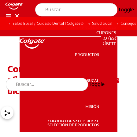
Toggle
Salud Bucal y Cuidado Dental | Colgate®
Salud bucal
Consejos 
PARA PROFESIONALES
CUPONES
CO (ES)
SUSCRÍBETE
PRODUCTOS
PRODUCTOS
Consejos para tratar y
aliviar las molestias de las
SALUD BUCAL
Toggle
SALUD BUCAL
úlceras bucales
MISIÓN
CHEQUEO DE SALUD BUCAL
MISIÓN
SELECCIÓN DE PRODUCTOS