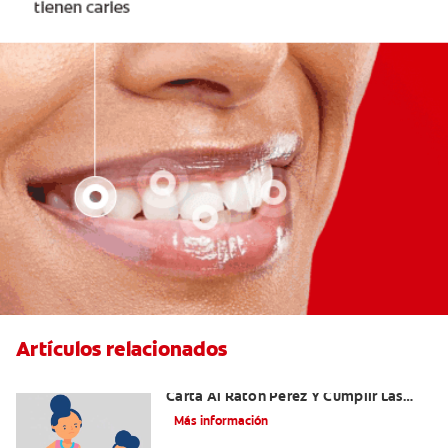
Artículos relacionados
Ideas Recomendadas Para Escribir La
Carta Al Ratón Pérez Y Cumplir Las
Fantasías De Su Hijo/A
Más información